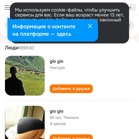
Войти
Мы используем cookie-файлы, чтобы улучшить
сервисы для вас. Если ваш возраст менее 13 лет,
настроить cookie-файлы должен ваш законный
gio gio
Поиск
представитель.
Больше информации
Информация о контенте
по
людям
Разрешить все
Настроить
на платформе — здесь
Люди
189930
gio gio
Чиатура
Добавить в друзья
gio gio
90 лет
,
Тбилиси
4 школа
Добавить в друзья