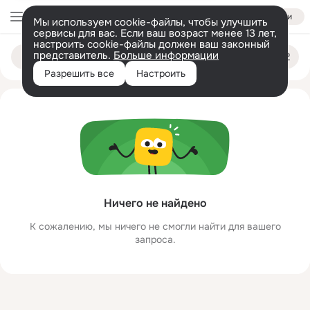
Войти
Мы используем cookie-файлы, чтобы улучшить
сервисы для вас. Если ваш возраст менее 13 лет,
настроить cookie-файлы должен ваш законный
ggkjhhhguyfuyhp jghjghjhjjg
Поиск
представитель.
Больше информации
по
людям
Разрешить все
Настроить
Ничего не найдено
К сожалению, мы ничего не смогли найти для вашего
запроса.