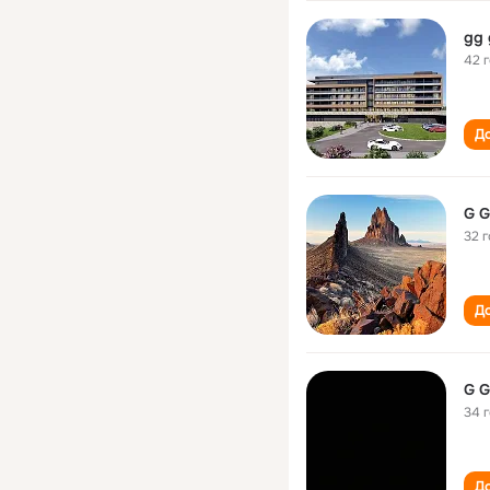
gg 
42 
До
G G
32 
До
G G
34 
До