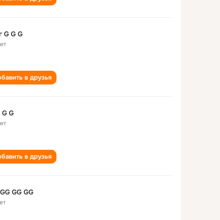
Г г г G G G
лет
бавить в друзья
 G G
лет
бавить в друзья
 GG GG GG
ет