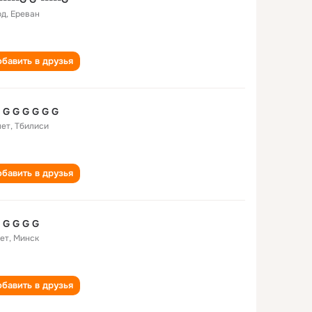
од
,
Ереван
бавить в друзья
 G G G G G G
лет
,
Тбилиси
бавить в друзья
 G G G G
лет
,
Минск
бавить в друзья