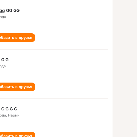
gg GG GG
года
бавить в друзья
 G G
года
бавить в друзья
 G G G G
года
,
Нарын
бавить в друзья