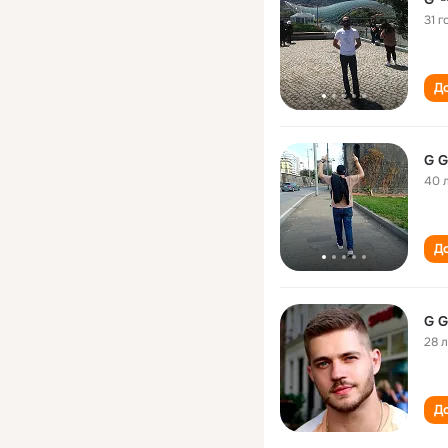
31 г
До
G G
40 
До
G G
28 
До