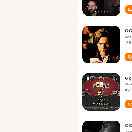
До
G G
32 
139
До
G g
56 
Кур
До
G G
28 