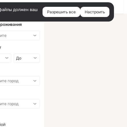
Войти
e-файлы должен ваш
Разрешить все
Настроить
Правая
колонка
проживания
т
бой