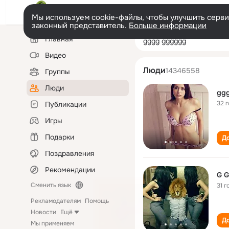
Мы используем cookie-файлы, чтобы улучшить сервис
законный представитель.
Больше информации
Левая
Поиск
Главная
gggg gggggg
колонка
по
людям
Видео
Люди
14346558
Группы
Люди
gg
32 
Публикации
Игры
Подарки
До
Поздравления
Рекомендации
G G
Сменить язык
31 г
Рекламодателям
Помощь
Новости
Ещё
До
Мы применяем