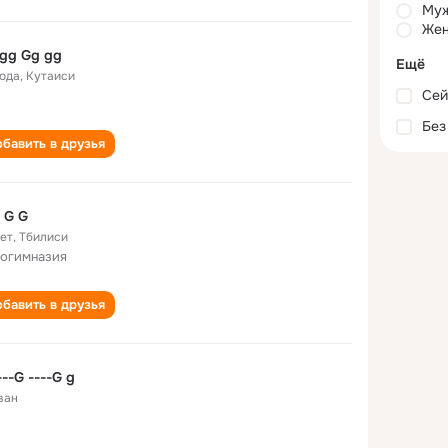
Му
Жен
Gg gg Gg gg
Ещё
года
,
Кутаиси
Сей
Без
бавить в друзья
 G G
лет
,
Тбилиси
рогимназия
бавить в друзья
---G ----G g
ван