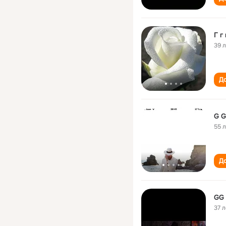
39 
До
G G
55 
До
GG
37 л