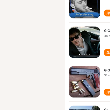
До
G G
40 
До
G G
32 
До
G--