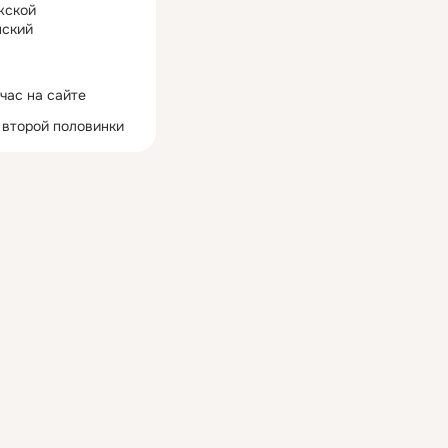
жской
ский
час на сайте
 второй половинки