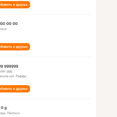
бавить в друзья
 GG GG GG
лиси
бавить в друзья
gg gggggg
года
,
ggg
школа им. Раффи
бавить в друзья
 G g
года
,
Тбилиси