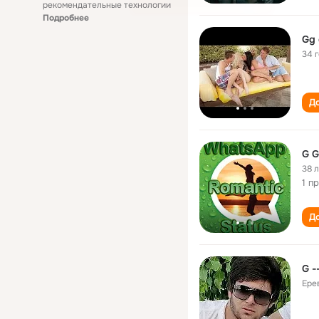
рекомендательные технологии
Подробнее
34 
До
G G
38 
1 п
До
G -
Ере