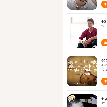
До
GG
Тби
До
gg
33 
19 
До
G g
42 