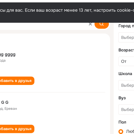
ы для вас. Если ваш возраст менее 13 лет, настроить cooki
Город 
Возрас
gg gggg
года
Школа
бавить в друзья
Вуз
 G G
од
,
Ереван
Пол
бавить в друзья
Лю