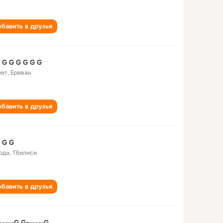
бавить в друзья
 G G G G G G
лет
,
Ереван
бавить в друзья
 G G
года
,
Тбилиси
бавить в друзья
-----G G------G