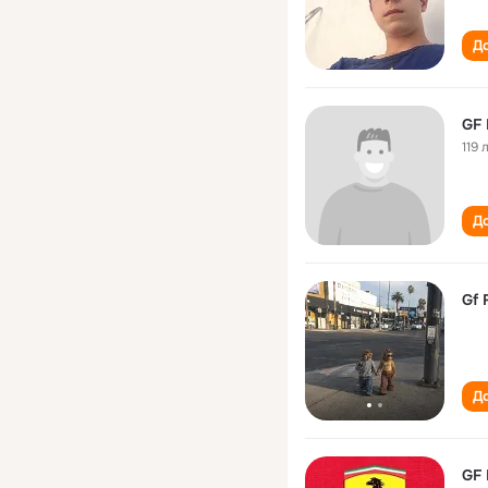
До
GF 
119 
До
Gf 
До
GF