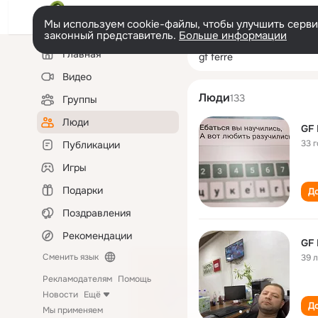
Мы используем cookie-файлы, чтобы улучшить сервис
законный представитель.
Больше информации
Левая
Поиск
Главная
gf ferre
колонка
по
людям
Видео
Люди
133
Группы
Люди
GF
33 
Публикации
Игры
Подарки
До
Поздравления
Рекомендации
GF
Сменить язык
39 
Рекламодателям
Помощь
Новости
Ещё
До
Мы применяем