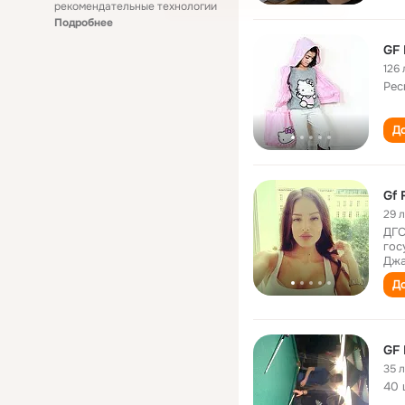
рекомендательные технологии
Подробнее
GF 
126 
Рес
До
Gf 
29 
ДГС
гос
Джа
До
GF
35 
40 