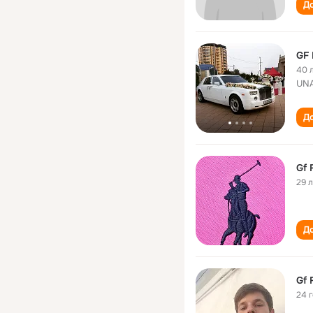
До
GF
40 
UNA
До
Gf 
29 
До
Gf 
24 