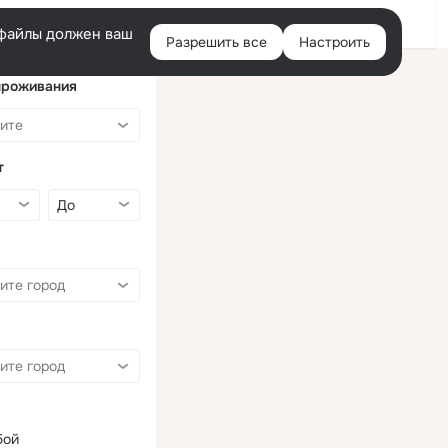
Войти
e-файлы должен ваш
Разрешить все
Настроить
Правая
колонка
проживания
т
бой