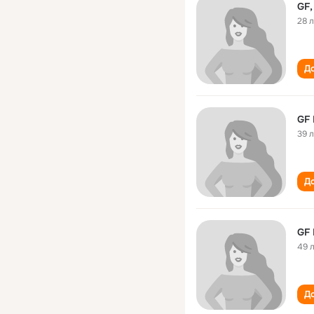
GF,
28 
До
GF
39 
До
GF
49 
До