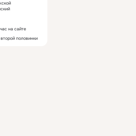
жской
ский
час на сайте
 второй половинки