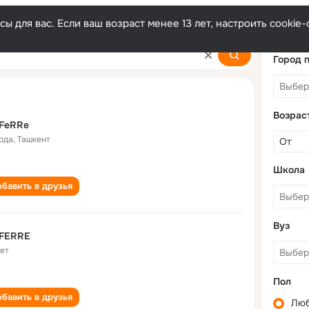
ы для вас. Если ваш возраст менее 13 лет, настроить cooki
Город 
Возрас
 FeRRe
года
,
Ташкент
Школа
бавить в друзья
Вуз
 FERRE
лет
Пол
бавить в друзья
Лю