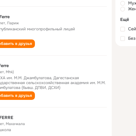
Му
Жен
Ferre
Ещё
лет
,
Париж
Сей
публиканский многопрофильный лицей
Без
бавить в друзья
Ferre
лет
,
Mhk)
ХА им. М.М. Джамбулатова, Дагестанская
ударственная сельскохозяйственная академия им. М.М.
мбулатова (бывш. ДПВИ, ДСХИ)
бавить в друзья
 FERRE
лет
,
Мaхaчкaлa
школа