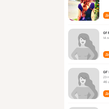
До
Gf 
14 л
До
GF
23 
46 
До