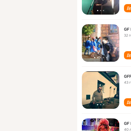
До
GF 
32 
До
GFF
43 
До
GF 
40 