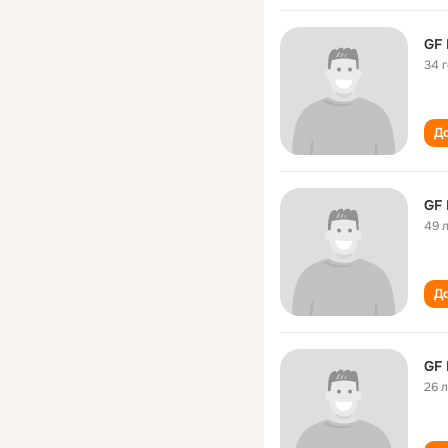
GF
34 
До
GF
49 
До
GF
26 