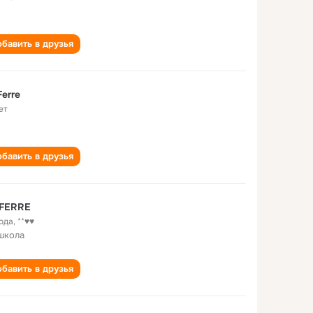
бавить в друзья
Ferre
ет
бавить в друзья
 FERRE
года
,
**♥♥
школа
бавить в друзья