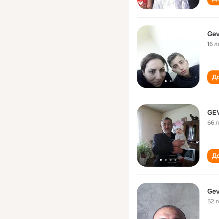
Gev
16 л
До
GE
66 
До
Gev
52 