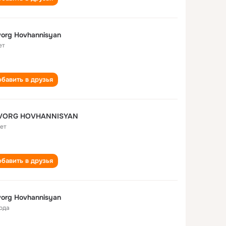
org Hovhannisyan
ет
бавить в друзья
VORG HOVHANNISYAN
лет
бавить в друзья
org Hovhannisyan
года