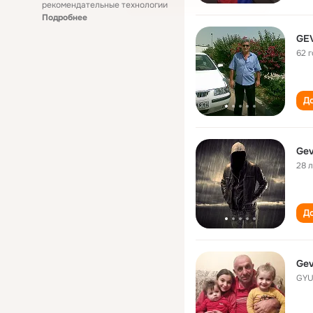
рекомендательные технологии
Подробнее
GE
62 
До
Gev
28 
До
Gev
GYU