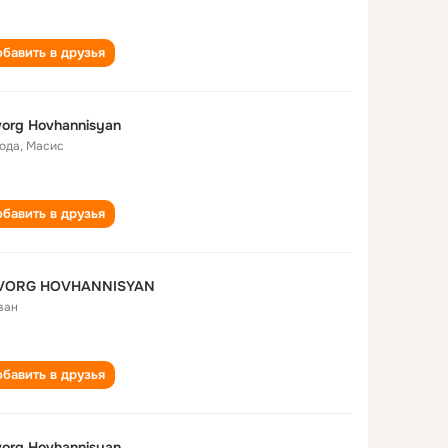
бавить в друзья
org Hovhannisyan
года
,
Масис
бавить в друзья
VORG HOVHANNISYAN
ван
бавить в друзья
org Hovhannisyan