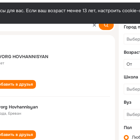
ы для вас. Если ваш возраст менее 13 лет, настроить cooki
isyan
Город 
Возрас
VORG HOVHANNISYAN
лет
Школа
бавить в друзья
Вуз
org Hovhannisyan
года
,
Ереван
Пол
бавить в друзья
Лю