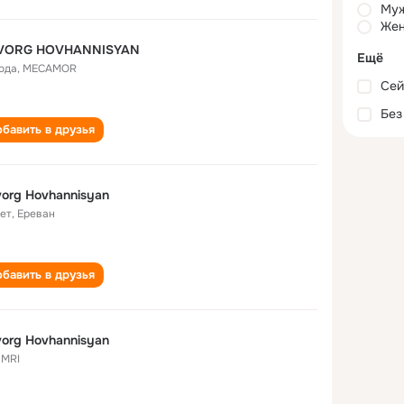
Му
Жен
VORG HOVHANNISYAN
Ещё
года
,
MECAMOR
Сей
Без
бавить в друзья
org Hovhannisyan
лет
,
Ереван
бавить в друзья
org Hovhannisyan
MRI