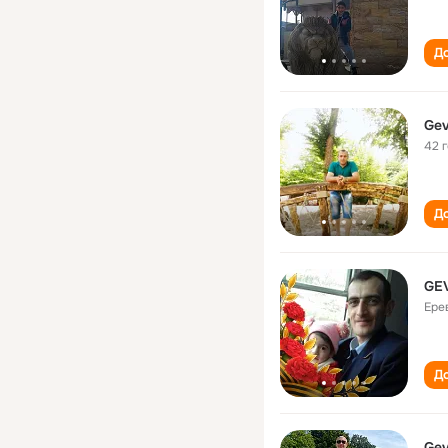
До
Gev
42 
До
GE
Ере
До
Gev