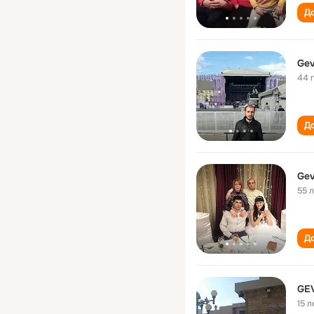
До
Gev
44 
До
Gev
55 
До
GE
15 л