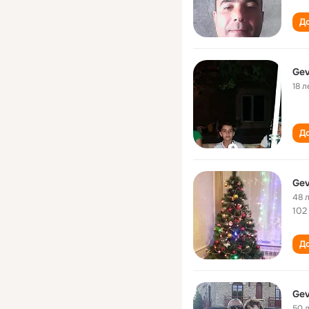
До
Gev
18 л
До
Gev
48 
102
До
Gev
50 