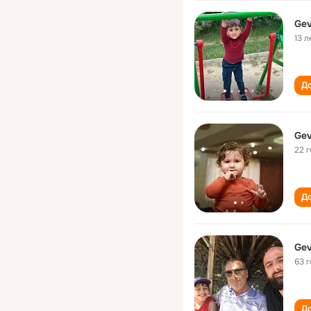
Gev
13 л
До
Gev
22 
До
Gev
63 
До