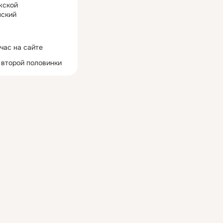
жской
ский
час на сайте
 второй половинки