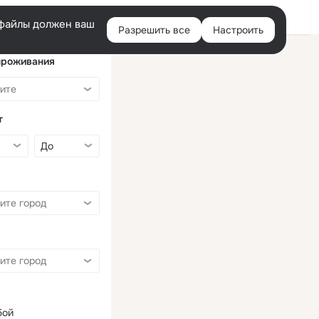
Войти
e-файлы должен ваш
Разрешить все
Настроить
Правая
колонка
проживания
т
бой