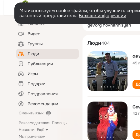
Мы используем cookie-файлы, чтобы улучшить сервис
законный представитель.
Больше информации
Левая
Поиск
Главная
gevorg hovhann
колонка
по
людям
Видео
Люди
404
Группы
Люди
GE
45 
Публикации
Игры
Подарки
До
Поздравления
Рекомендации
Gev
Сменить язык
42 
Рекламодателям
Помощь
Новости
Ещё
До
Мы применяем