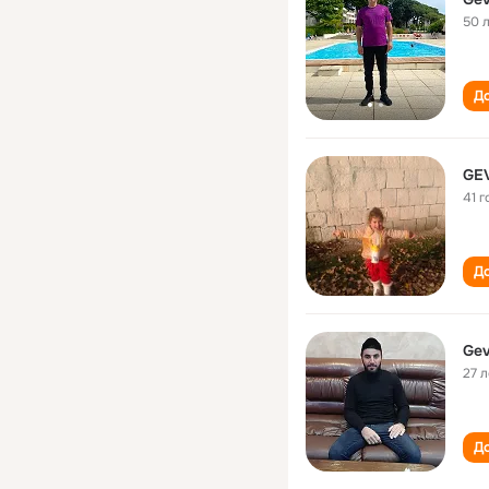
50 
До
41 г
До
Gev
27 л
До