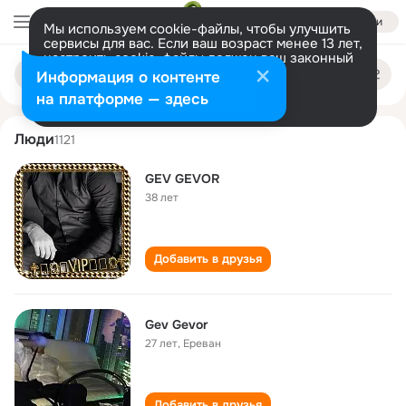
Войти
Мы используем cookie-файлы, чтобы улучшить
сервисы для вас. Если ваш возраст менее 13 лет,
настроить cookie-файлы должен ваш законный
gev gevor
Поиск
представитель.
Больше информации
Информация о контенте
по
людям
Разрешить все
Настроить
на платформе — здесь
Люди
1121
GEV GEVOR
38 лет
Добавить в друзья
Gev Gevor
27 лет
,
Ереван
Добавить в друзья