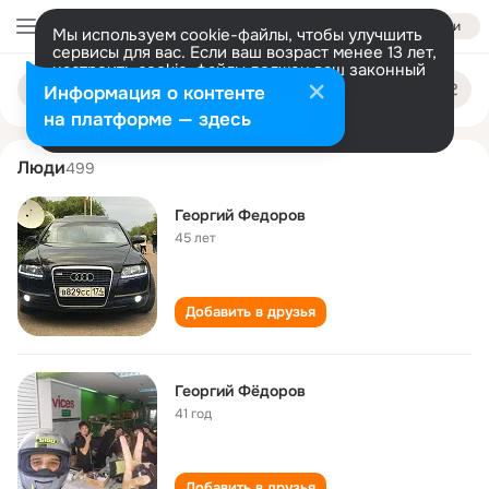
Войти
Мы используем cookie-файлы, чтобы улучшить
сервисы для вас. Если ваш возраст менее 13 лет,
настроить cookie-файлы должен ваш законный
georgiy fyodorov
Поиск
представитель.
Больше информации
Информация о контенте
по
людям
Разрешить все
Настроить
на платформе — здесь
Люди
499
Георгий Федоров
45 лет
Добавить в друзья
Георгий Фёдоров
41 год
Добавить в друзья