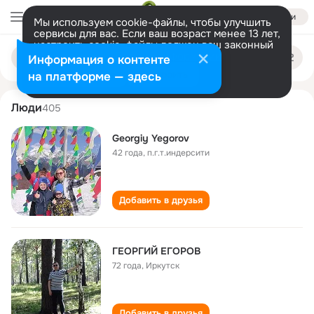
Войти
Мы используем cookie-файлы, чтобы улучшить
сервисы для вас. Если ваш возраст менее 13 лет,
настроить cookie-файлы должен ваш законный
georgiy egorov
Поиск
представитель.
Больше информации
Информация о контенте
по
людям
Разрешить все
Настроить
на платформе — здесь
Люди
405
Georgiy Yegorov
42 года
,
п.г.т.индерсити
Добавить в друзья
ГЕОРГИЙ ЕГОРОВ
72 года
,
Иркутск
Добавить в друзья