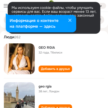
Войти
Мы используем cookie-файлы, чтобы улучшить
сервисы для вас. Если ваш возраст менее 13 лет,
настроить cookie-файлы должен ваш законный
geo rgia
Поиск
представитель.
Больше информации
Информация о контенте
по
людям
Разрешить все
Настроить
на платформе — здесь
Люди
262
GEO RGIA
32 года
,
Тбилиси
Добавить в друзья
geo rgia
38 лет
,
Лондон
Добавить в друзья