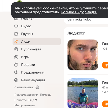
Мы используем cookie-файлы, чтобы улучшить сервис
законный представитель.
Больше информации
Левая
Поиск
Главная
gennadiy frolov
колонка
по
людям
Видео
Люди
2921
Группы
Люди
Ге
104
Публикации
Игры
Подарки
До
Поздравления
Рекомендации
Ге
Сменить язык
67 л
547
Рекламодателям
Помощь
Новости
Ещё
До
Мы применяем