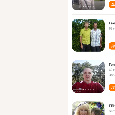
До
Ге
63 
До
Ге
62 
Зав
До
ГЕ
61 г