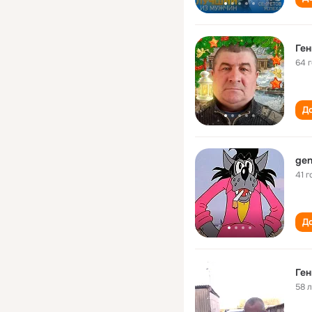
Ге
64 
До
gen
41 г
До
Ге
58 