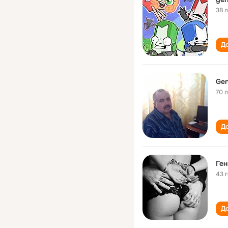
38 
До
Gen
70 
До
Ге
43 
До