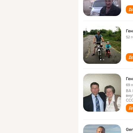
До
Ге
52 
До
Ге
69 
ВА 
вну
ССС
До
Gen