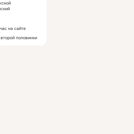
жской
ский
час на сайте
 второй половинки