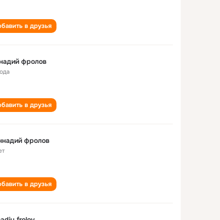
бавить в друзья
надий фролов
года
бавить в друзья
ннадий фролов
ет
бавить в друзья
adiy frolov