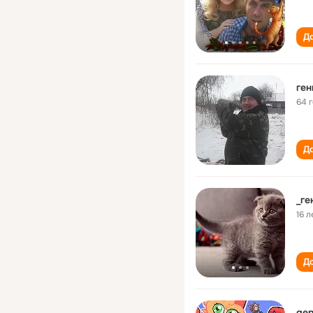
До
ген
64 
До
_ге
16 л
До
gen