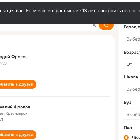
ы для вас. Если ваш возраст менее 13 лет, настроить cooki
Город 
Возрас
надий Фролов
 года
Школа
бавить в друзья
Вуз
ннадий Фролов
ет
,
Красноярск
71
Пол
бавить в друзья
Лю