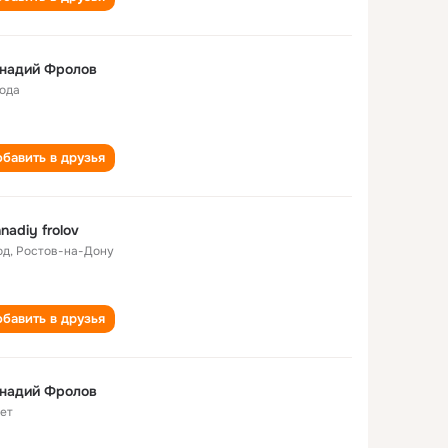
ннадий Фролов
года
бавить в друзья
nadiy frolov
од
,
Ростов-на-Дону
бавить в друзья
ннадий Фролов
лет