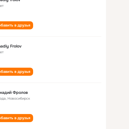
лет
бавить в друзья
adiy Frolov
лет
бавить в друзья
ннадий Фролов
года
,
Новосибирск
бавить в друзья