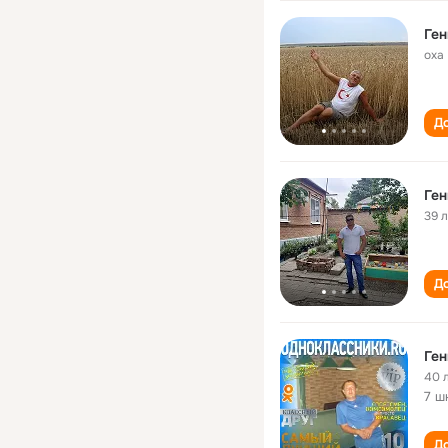
Ге
оха
До
Ге
39 
До
Ге
40 
7 ш
До