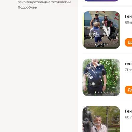
рекомендательные технологии
Подробнее
Ге
69 
До
ген
71 г
До
Ге
60 