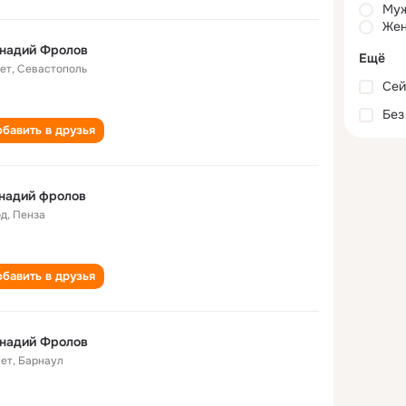
Му
Жен
ннадий Фролов
Ещё
лет
,
Севастополь
Сей
Без
бавить в друзья
надий фролов
од
,
Пенза
бавить в друзья
ннадий Фролов
лет
,
Барнаул