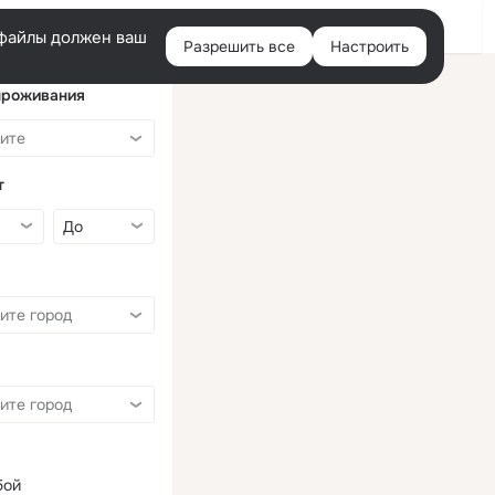
Войти
e-файлы должен ваш
Разрешить все
Настроить
Правая
колонка
проживания
т
бой