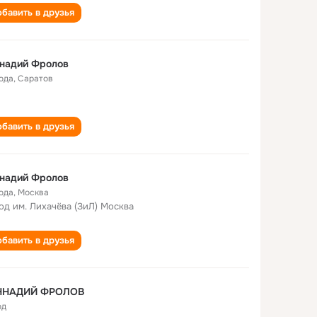
бавить в друзья
ннадий Фролов
года
,
Саратов
бавить в друзья
ннадий Фролов
года
,
Москва
од им. Лихачёва (ЗиЛ) Москва
бавить в друзья
ННАДИЙ ФРОЛОВ
од