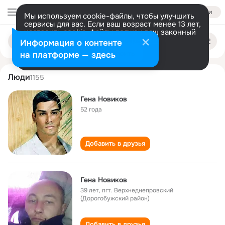
Войти
Мы используем cookie-файлы, чтобы улучшить
сервисы для вас. Если ваш возраст менее 13 лет,
настроить cookie-файлы должен ваш законный
gena novikov
Поиск
представитель.
Больше информации
Информация о контенте
по
людям
Разрешить все
Настроить
на платформе — здесь
Люди
1155
Гена Новиков
52 года
Добавить в друзья
Гена Новиков
39 лет
,
пгт. Верхнеднепровский
(Дорогобужский район)
Добавить в друзья