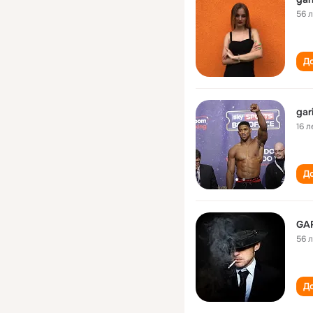
56 
До
gar
16 л
До
GA
56 
До