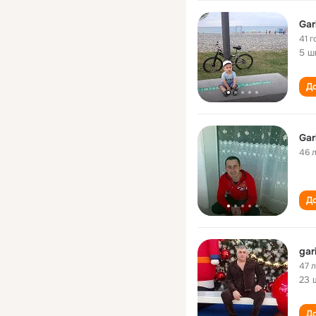
Gar
41 г
5 ш
До
Gar
46 
До
gar
47 
23 
До