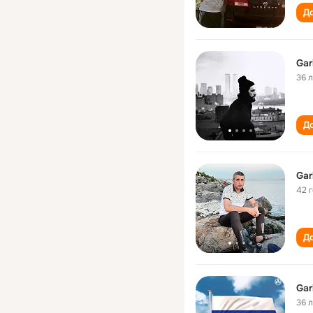
До
Gar
36 
До
Gar
42 
До
Gar
36 