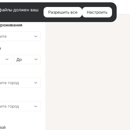
Войти
e-файлы должен ваш
Разрешить все
Настроить
Правая
колонка
проживания
т
бой