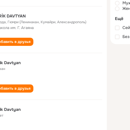
Му
Жен
RİK DAVTYAN
Ещё
года
,
Гюмри (Ленинакан, Кумайри, Александрополь)
Сей
школа им. Г. Агаяна
Без
бавить в друзья
ik Davtyan
ван
бавить в друзья
ik Davtyan
ет