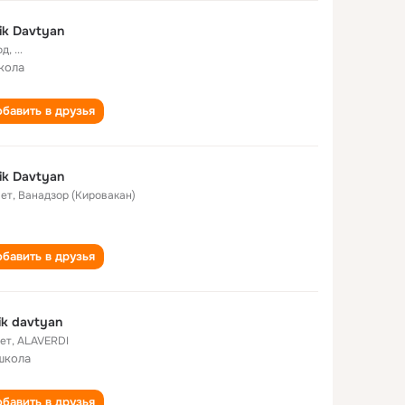
ik Davtyan
од
,
...
кола
бавить в друзья
ik Davtyan
лет
,
Ванадзор (Кировакан)
бавить в друзья
ik davtyan
лет
,
ALAVERDI
школа
бавить в друзья