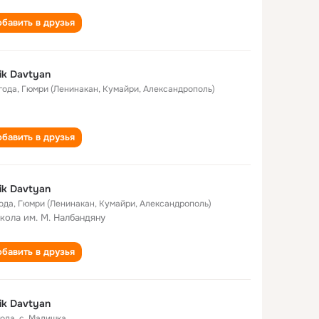
бавить в друзья
ik Davtyan
года
,
Гюмри (Ленинакан, Кумайри, Александрополь)
бавить в друзья
ik Davtyan
года
,
Гюмри (Ленинакан, Кумайри, Александрополь)
школа им. М. Налбандяну
бавить в друзья
ik Davtyan
года
,
с. Малишка