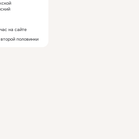
жской
ский
час на сайте
 второй половинки