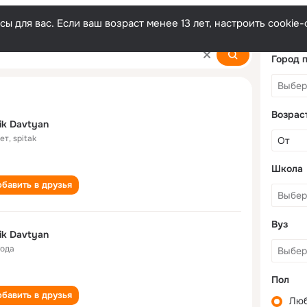
ы для вас. Если ваш возраст менее 13 лет, настроить cooki
Город 
Возрас
ik Davtyan
лет
,
spitak
Школа
бавить в друзья
Вуз
ik Davtyan
года
Пол
бавить в друзья
Лю