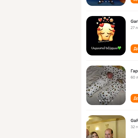
Gar
27 л
До
Гар
60 
До
GaR
32 