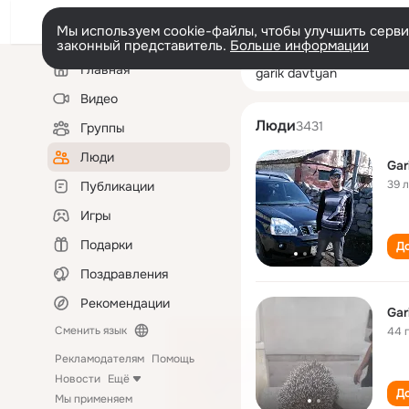
Мы используем cookie-файлы, чтобы улучшить сервис
законный представитель.
Больше информации
Левая
Поиск
Главная
garik davtyan
колонка
по
людям
Видео
Люди
3431
Группы
Люди
Gar
39 
Публикации
Игры
Подарки
До
Поздравления
Рекомендации
Gar
Сменить язык
44 
Рекламодателям
Помощь
Новости
Ещё
До
Мы применяем