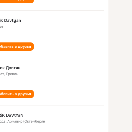
ik Davtyan
ет
бавить в друзья
ик Давтян
лет
,
Ереван
бавить в друзья
iK DaVtYaN
года
,
Армавир (Октемберян