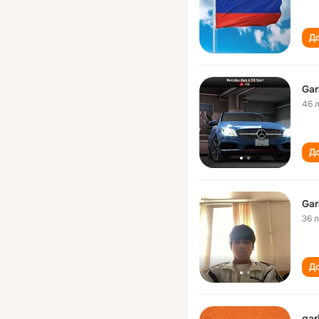
До
Gar
46 
До
Gar
36 
До
gar