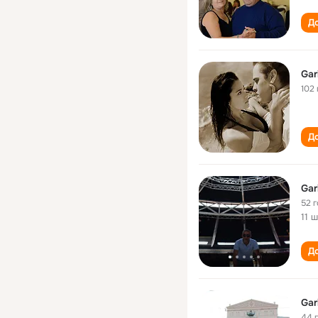
До
Gar
102 
До
Gar
52 
11 
До
Gar
44 