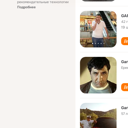
рекомендательные технологии
Подробнее
GA
42 
19 
До
Gar
Ере
До
Gar
57 л