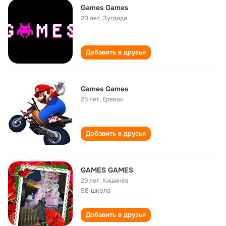
Games Games
20 лет
,
Зугдиди
Добавить в друзья
Games Games
25 лет
,
Ереван
Добавить в друзья
GAMES GAMES
29 лет
,
Кишинёв
58 школа
Добавить в друзья