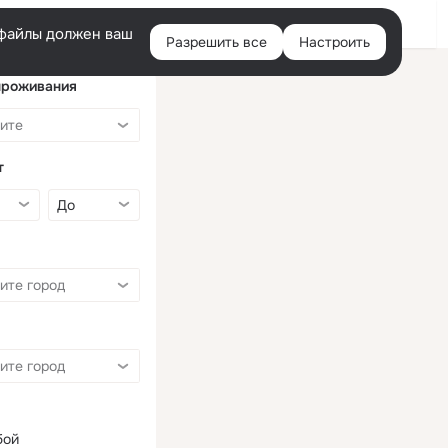
Войти
e-файлы должен ваш
Разрешить все
Настроить
Правая
колонка
проживания
т
бой