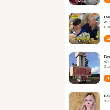
Гал
45 
ООО
До
62 
2 ш
До
Gal
33 