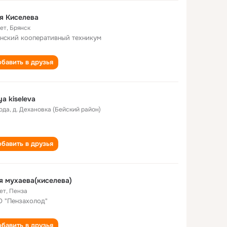
я Киселева
лет
,
Брянск
нский кооперативный техникум
бавить в друзья
ya kiseleva
года
,
д. Дехановка (Бейский район)
бавить в друзья
я мухаева(киселева)
ет
,
Пенза
 "Пензахолод"
бавить в друзья