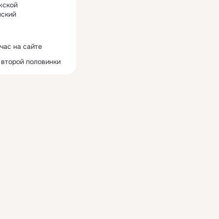
жской
ский
час на сайте
 второй половинки