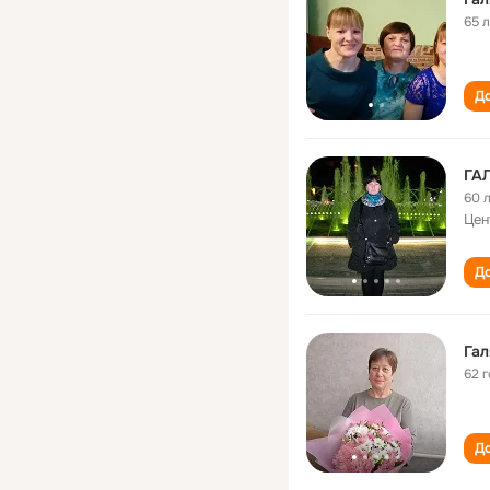
65 
До
ГА
60 
Цен
До
Гал
62 
До