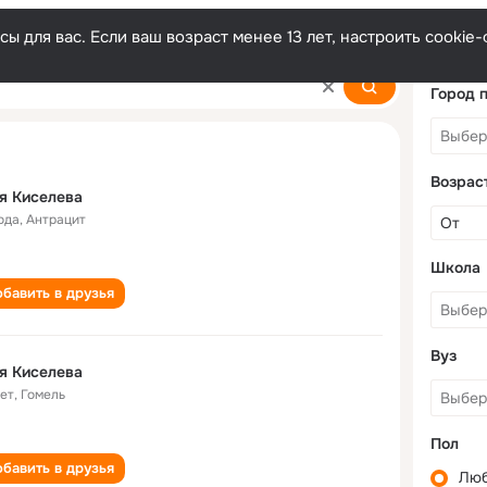
ы для вас. Если ваш возраст менее 13 лет, настроить cooki
Город 
Возрас
я Киселева
ода
,
Антрацит
Школа
бавить в друзья
Вуз
я Киселева
лет
,
Гомель
Пол
бавить в друзья
Лю