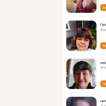
До
Гал
Вла
До
кис
74 г
До
гал
31 г