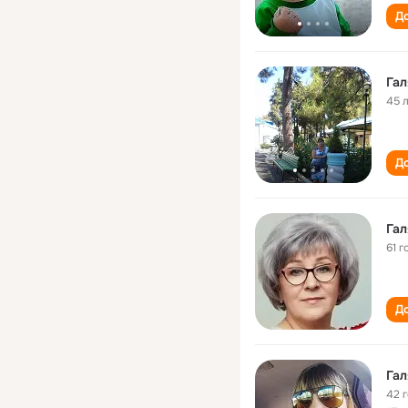
До
Гал
45 
До
Гал
61 г
До
Гал
42 