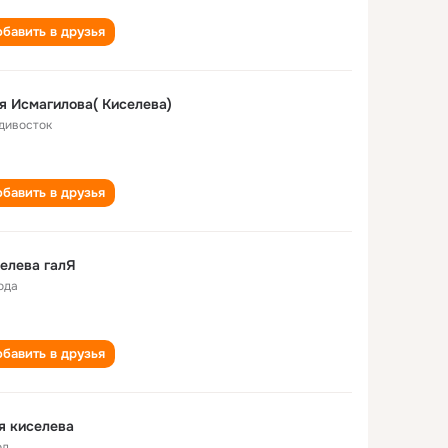
бавить в друзья
я Исмагилова( Киселева)
дивосток
бавить в друзья
елева галЯ
ода
бавить в друзья
я киселева
од