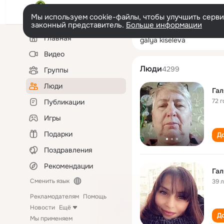
Мы используем cookie-файлы, чтобы улучшить сервис
законный представитель.
Больше информации
Левая
Поиск
Главная
galya kiseleva
колонка
по
людям
Видео
Люди
4299
Группы
Люди
Гал
72 г
Публикации
Игры
Подарки
До
Поздравления
Рекомендации
Гал
Сменить язык
39 
Рекламодателям
Помощь
Новости
Ещё
До
Мы применяем