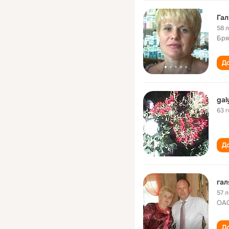
Гал
58 
Бря
До
gal
63 
До
гал
57 л
ОАО
До