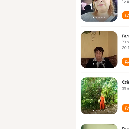
15 
До
Гал
73 г
20 
До
💞
39 
До
Гал