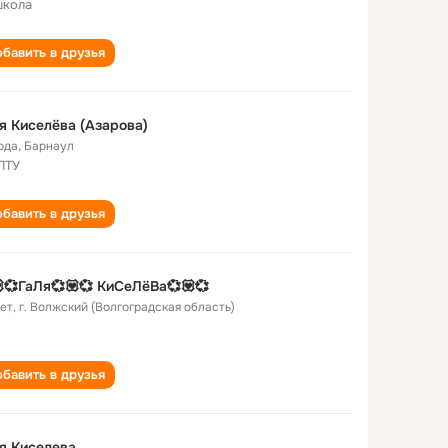
школа
бавить в друзья
я Киселёва (Азарова)
ода
,
Барнаул
ПТУ
бавить в друзья
💞ГаЛя💞💟💞 КиСеЛёВа💞💟💞
лет
,
г. Волжский (Волгоградская область)
бавить в друзья
я Киселева