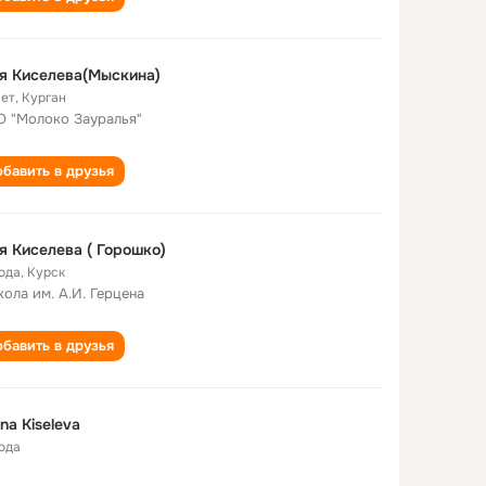
я Киселева(Мыскина)
лет
,
Курган
 "Молоко Зауралья"
бавить в друзья
Галя Киселева ( Горошко)
года
,
Курск
кола им. А.И. Герцена
бавить в друзья
ina Kiseleva
года