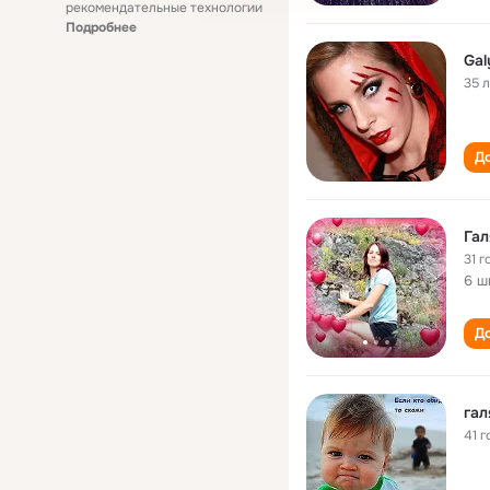
рекомендательные технологии
Подробнее
Gal
35 
До
Гал
31 г
6 ш
До
гал
41 г