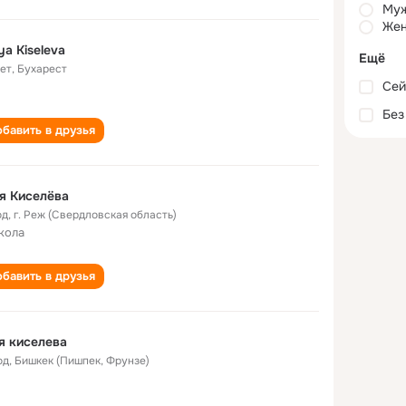
Му
Жен
ya Kiseleva
Ещё
лет
,
Бухарест
Сей
Без
бавить в друзья
я Киселёва
од
,
г. Реж (Свердловская область)
кола
бавить в друзья
я киселева
од
,
Бишкек (Пишпек, Фрунзе)