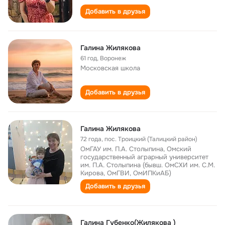
Добавить в друзья
Галина Жилякова
61 год
,
Воронеж
Московская школа
Добавить в друзья
Галина Жилякова
72 года
,
пос. Троицкий (Талицкий район)
ОмГАУ им. П.А. Столыпина, Омский
государственный аграрный университет
им. П.А. Столыпина (бывш. ОмСХИ им. С.М.
Кирова, ОмГВИ, ОмИПКиАБ)
Добавить в друзья
Галина Губенко(Жилякова )