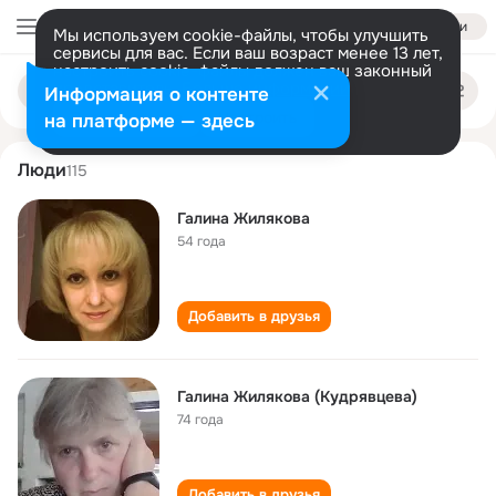
Войти
Мы используем cookie-файлы, чтобы улучшить
сервисы для вас. Если ваш возраст менее 13 лет,
настроить cookie-файлы должен ваш законный
galina zhilyakova
Поиск
представитель.
Больше информации
Информация о контенте
по
людям
Разрешить все
Настроить
на платформе — здесь
Люди
115
Галина Жилякова
54 года
Добавить в друзья
Галина Жилякова (Кудрявцева)
74 года
Добавить в друзья