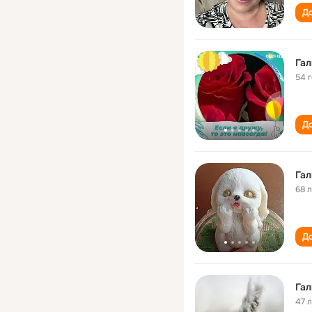
До
Гал
54 
До
Гал
68 
До
Гал
47 