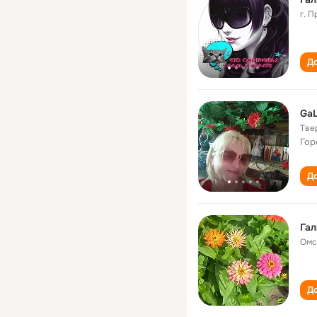
г. 
До
GaL
Тве
Гор
До
Гал
Омс
До