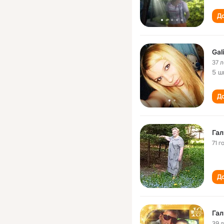
До
Gal
37 л
5 ш
До
Гал
71 г
До
Га
39 