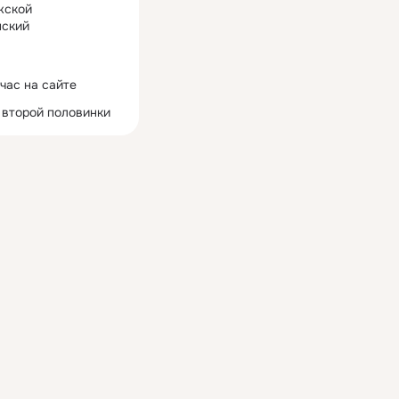
жской
ский
час на сайте
 второй половинки