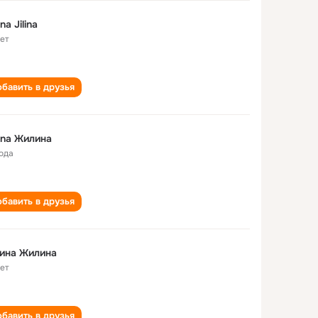
na Jilina
лет
бавить в друзья
ina Жилина
года
бавить в друзья
ина Жилина
лет
бавить в друзья