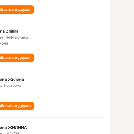
бавить в друзья
ina Zhilina
ет
,
Нефтеюганск
кола
бавить в друзья
ина Жилина
од
,
Кострома
бавить в друзья
лина ЖИЛИНА
лет
,
ШАХТЫ