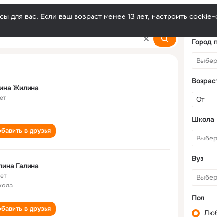
ы для вас. Если ваш возраст менее 13 лет, настроить cooki
Город 
Возрас
ина Жилина
лет
Школа
бавить в друзья
Вуз
ина Галина
лет
кола
Пол
бавить в друзья
Лю