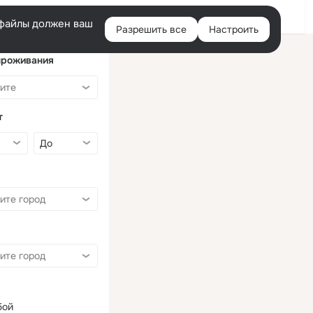
Войти
e-файлы должен ваш
Разрешить все
Настроить
Правая
колонка
проживания
т
бой