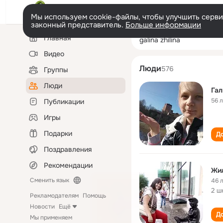
Мы используем cookie-файлы, чтобы улучшить сервис
законный представитель.
Больше информации
Левая
Поиск
Главная
galina zhilina
колонка
по
людям
Видео
Люди
576
Группы
Люди
Гал
56 
Публикации
Игры
Подарки
До
Поздравления
Рекомендации
Жил
Сменить язык
46 
2 ш
Рекламодателям
Помощь
Новости
Ещё
До
Мы применяем