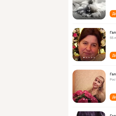
До
Гал
55 
До
Гал
Рос
До
Гал