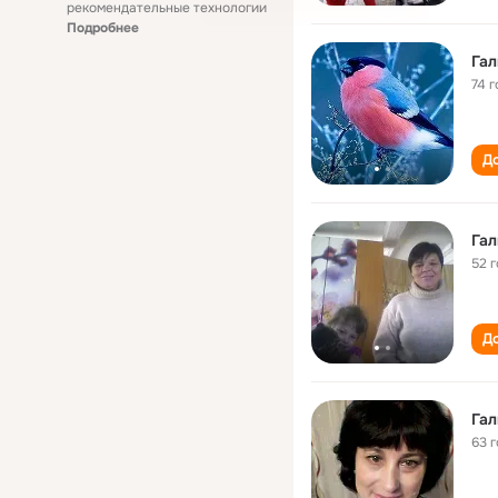
рекомендательные технологии
Подробнее
Гал
74 г
До
Гал
52 
До
Гал
63 