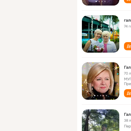
гал
74 г
До
Гал
70 
МУП
Пре
До
Гал
38 
Пер