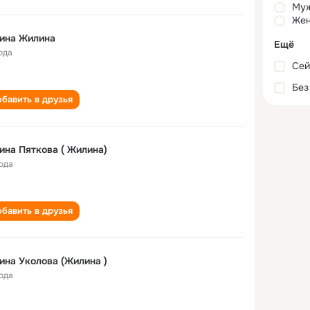
Му
Жен
ина Жилина
Ещё
ода
Сей
Без
бавить в друзья
ина Пяткова ( Жилина)
года
бавить в друзья
ина Уколова (Жилина )
года