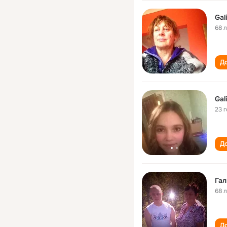
Gali
68 
До
Gal
23 
До
Гал
68 
До