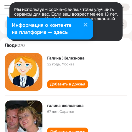
Войти
Мы используем cookie-файлы, чтобы улучшить
сервисы для вас. Если ваш возраст менее 13 лет,
настроить cookie-файлы должен ваш законный
galina zheleznova
Поиск
представитель.
Больше информации
Информация о контенте
по
людям
Разрешить все
Настроить
на платформе — здесь
Люди
270
Галина Железнова
32 года
,
Москва
Добавить в друзья
галина железнова
67 лет
,
Саратов
Добавить в друзья