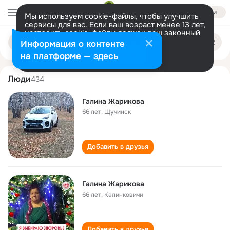
Войти
Мы используем cookie-файлы, чтобы улучшить
сервисы для вас. Если ваш возраст менее 13 лет,
настроить cookie-файлы должен ваш законный
galina zharikova
Поиск
представитель.
Больше информации
Информация о контенте
по
людям
Разрешить все
Настроить
на платформе — здесь
Люди
434
Галина Жарикова
66 лет
,
Щучинск
Добавить в друзья
Галина Жарикова
66 лет
,
Калинковичи
Добавить в друзья