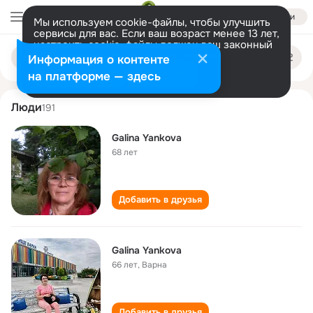
Войти
Мы используем cookie-файлы, чтобы улучшить
сервисы для вас. Если ваш возраст менее 13 лет,
настроить cookie-файлы должен ваш законный
galina yankova
Поиск
представитель.
Больше информации
Информация о контенте
по
людям
Разрешить все
Настроить
на платформе — здесь
Люди
191
Galina Yankova
68 лет
Добавить в друзья
Galina Yankova
66 лет
,
Варна
Добавить в друзья