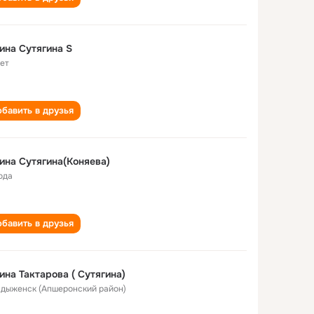
Галина Сутягина S
лет
бавить в друзья
ина Сутягина(Коняева)
ода
бавить в друзья
ина Тактарова ( Сутягина)
Хадыженск (Апшеронский район)