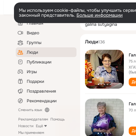
Мы используем cookie-файлы, чтобы улучшить сервис
законный представитель.
Больше информации
Левая
Поиск
Главная
galina sutyagina
колонка
по
людям
Видео
Люди
136
Группы
Люди
Гал
75 л
Публикации
ХГА
Игры
(бы
Подарки
До
Поздравления
Рекомендации
Гал
Сменить язык
70 
Рекламодателям
Помощь
Новости
Ещё
До
Мы применяем