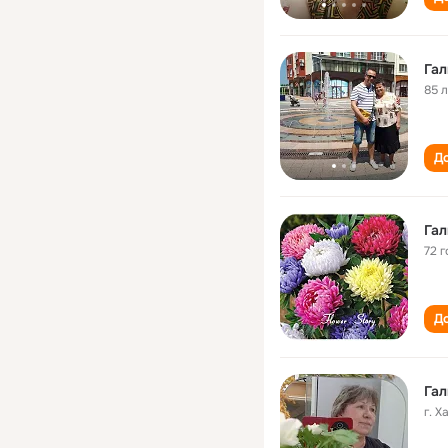
85 
До
Гал
72 г
До
Гал
г. 