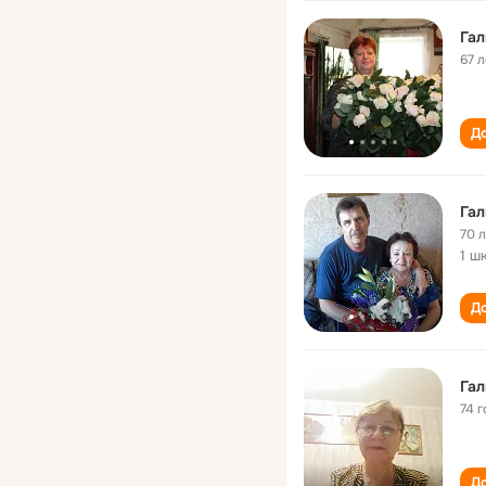
Гал
67 л
До
Гал
70 
1 ш
До
Гал
74 г
До