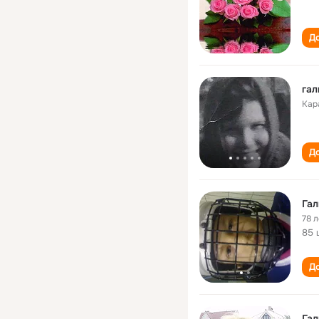
До
гал
Кар
До
Гал
78 л
85 
До
Гал