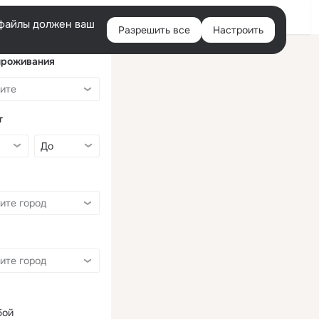
Войти
e-файлы должен ваш
Разрешить все
Настроить
Правая
колонка
проживания
т
бой