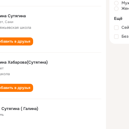
Му
Жен
ина Сутягина
Ещё
ет
,
Саки
Сей
яжьевская школа
Без
бавить в друзья
ина Хабарова(Сутягина)
лет
школа
бавить в друзья
 Сутягина ( Галина)
мь