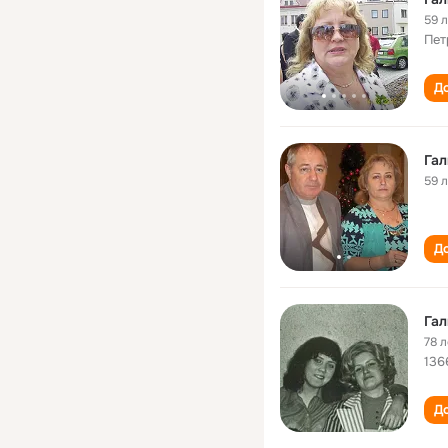
59 
Пет
До
Гал
59 
До
Гал
78 л
136
До