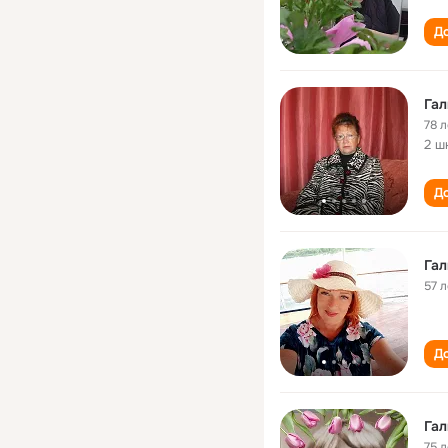
До
78 л
2 ш
До
Гал
57 л
До
Гал
75 л