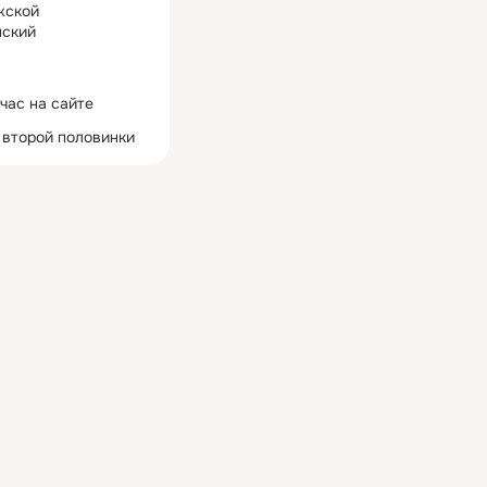
жской
ский
час на сайте
 второй половинки