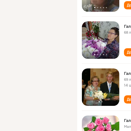
До
Гал
68 
До
Гал
69 
14 
До
Гал
Мал