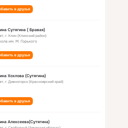
бавить в друзья
Галина Сутягина ( Бравая)
ет
,
г. Клин (Клинский район)
кола им. М. Горького
бавить в друзья
ина Хохлова (Сутягина)
ет
,
г. Дивногорск (Красноярский край)
бавить в друзья
ина Алексеева(Сутягина)
ет
,
г. Свободный (Амурская область)