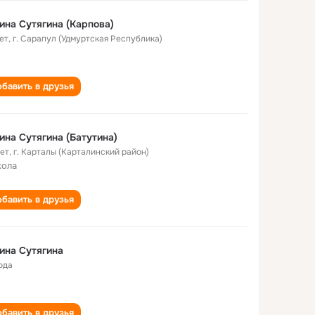
ина Сутягина (Карпова)
ет
,
г. Сарапул (Удмуртская Республика)
бавить в друзья
ина Сутягина (Батутина)
лет
,
г. Карталы (Карталинский район)
кола
бавить в друзья
ина Сутягина
ода
бавить в друзья