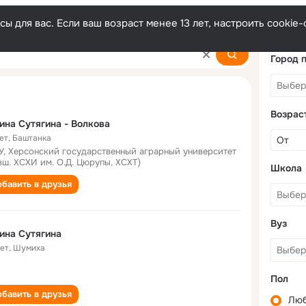
ы для вас. Если ваш возраст менее 13 лет, настроить cooki
Город 
Возрас
ина Сутягина - Волкова
ет
,
Баштанка
У, Херсонский государственный аграрный университет
вш. ХСХИ им. О.Д. Цюрупы, ХСХТ)
Школа
бавить в друзья
Вуз
ина Сутягина
лет
,
Шумиха
Пол
бавить в друзья
Лю