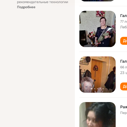
рекомендательные технологии
Подробнее
Гал
77 л
Леб
До
Гал
66 
23 
До
Рая
Пер