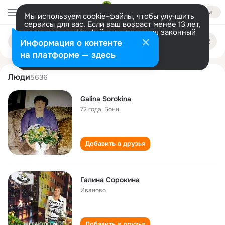
Войти
Мы используем cookie-файлы, чтобы улучшить
сервисы для вас. Если ваш возраст менее 13 лет,
настроить cookie-файлы должен ваш законный
galina sorokina
Поиск
представитель.
Больше информации
Информация о контенте
по
людям
Разрешить все
Настроить
на платформе — здесь
Люди
5636
Galina Sorokina
72 года
,
Бонн
Добавить в друзья
Галина Сорокина
Иваново
Добавить в друзья