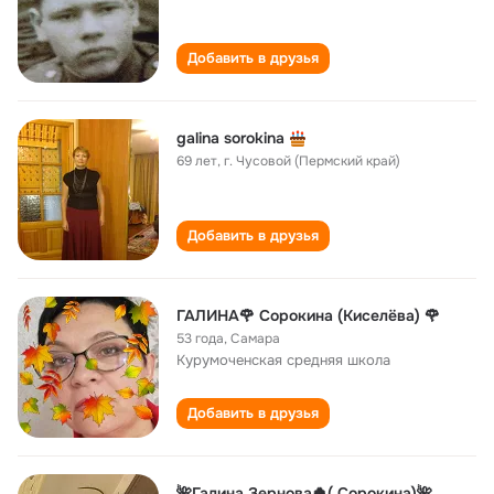
Добавить в друзья
galina sorokina
69 лет
,
г. Чусовой (Пермский край)
Добавить в друзья
ГАЛИНА🌹 Сорокина (Киселёва) 🌹
53 года
,
Самара
Курумоченская cредняя школа
Добавить в друзья
🌺Галина Зернова🍀( Сорокина)🌺