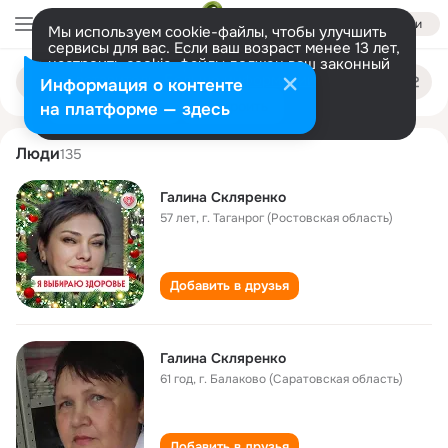
Войти
Мы используем cookie-файлы, чтобы улучшить
сервисы для вас. Если ваш возраст менее 13 лет,
настроить cookie-файлы должен ваш законный
galina sklyarenko
Поиск
представитель.
Больше информации
Информация о контенте
по
людям
Разрешить все
Настроить
на платформе — здесь
Люди
135
Галина Скляренко
57 лет
,
г. Таганрог (Ростовская область)
Добавить в друзья
Галина Скляренко
61 год
,
г. Балаково (Саратовская область)
Добавить в друзья