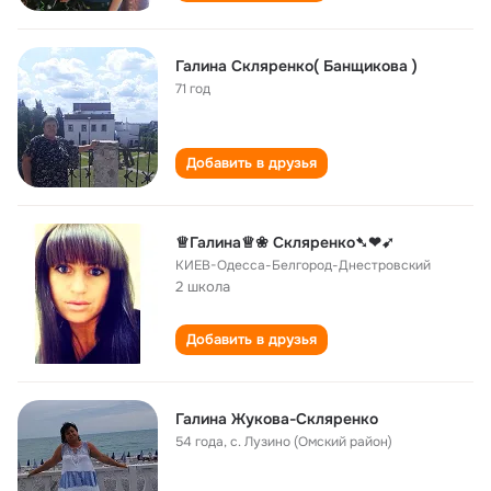
Галина Скляренко( Банщикова )
71 год
Добавить в друзья
♕Галина♕❀ Скляренко➷❤➹
КИЕВ-Одесса-Белгород-Днестровский
2 школа
Добавить в друзья
Галина Жукова-Скляренко
54 года
,
с. Лузино (Омский район)