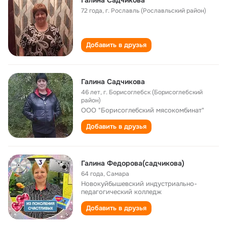
Галина Садчикова
72 года
,
г. Рославль (Рославльский район)
Добавить в друзья
Галина Садчикова
46 лет
,
г. Борисоглебск (Борисоглебский
район)
ООО "Борисоглебский мясокомбинат"
Добавить в друзья
Галина Федорова(садчикова)
64 года
,
Самара
Новокуйбышевский индустриально-
педагогический колледж
Добавить в друзья