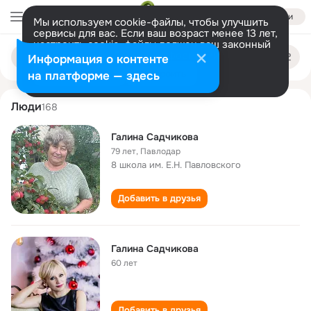
Войти
Мы используем cookie-файлы, чтобы улучшить
сервисы для вас. Если ваш возраст менее 13 лет,
настроить cookie-файлы должен ваш законный
galina sadchikova
Поиск
представитель.
Больше информации
Информация о контенте
по
людям
Разрешить все
Настроить
на платформе — здесь
Люди
168
Галина Садчикова
79 лет
,
Павлодар
8 школа им. Е.Н. Павловского
Добавить в друзья
Галина Садчикова
60 лет
Добавить в друзья