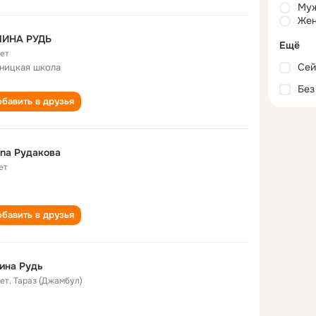
Му
Жен
ЛИНА РУДЬ
Ещё
лет
Сей
ницкая школа
Без
бавить в друзья
ina Рудакова
ет
бавить в друзья
ина Рудь
лет
,
Тараз (Джамбул)