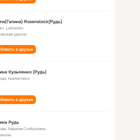
ina(Галина) Rosenstock(Рудь)
лет
,
Lahnstein
овская школа
бавить в друзья
ина Кузьменко (Рудь)
года
,
Краматорск
бавить в друзья
ина Рудь
года
,
Харьков,Слабуновка
школа