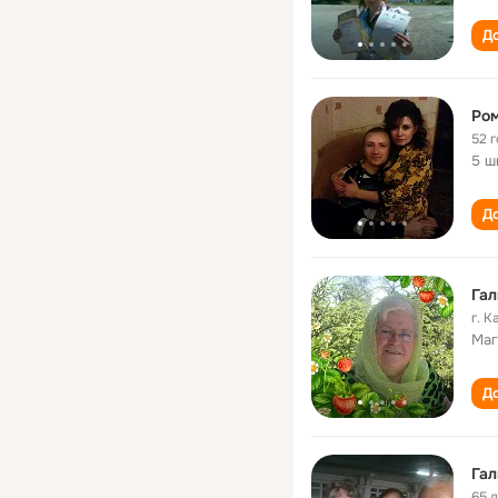
До
Ром
52 
5 ш
До
Гал
г. 
Маг
До
Гал
65 