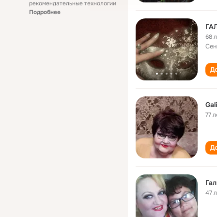
рекомендательные технологии
Подробнее
ГА
68 
Сен
До
Gal
77 л
До
Гал
47 