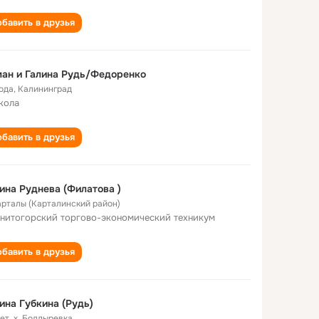
бавить в друзья
ан и Галина Рудь/Федоренко
года
,
Калининград
кола
бавить в друзья
ина Руднева (Филатова )
Карталы (Карталинский район)
нитогорский торгово-экономический техникум
бавить в друзья
ина Губкина (Рудь)
лет
,
х. Болдыревка