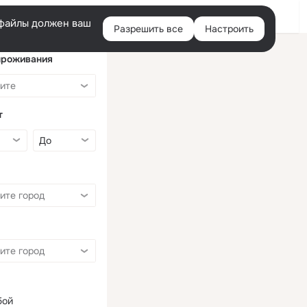
Войти
e-файлы должен ваш
Разрешить все
Настроить
Правая
колонка
проживания
т
бой