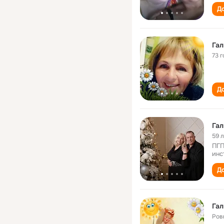
До
Гал
73 г
До
Гал
59 
ПГП
инс
До
Гал
Ров