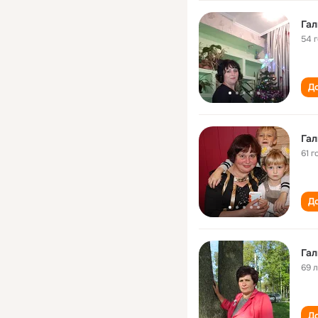
Гал
54 
До
Гал
61 г
До
Гал
69 
До