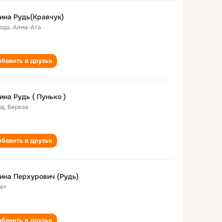
ина Рудь(Кравчук)
года
,
Алма-Ата
бавить в друзья
ина Рудь ( Пунько )
од
,
Береза
бавить в друзья
ина Перхурович (Рудь)
лет
бавить в друзья