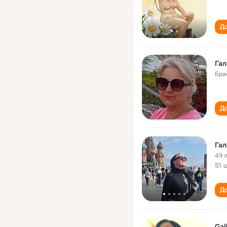
До
Гал
Бра
До
Гал
49 
51 
До
Gal