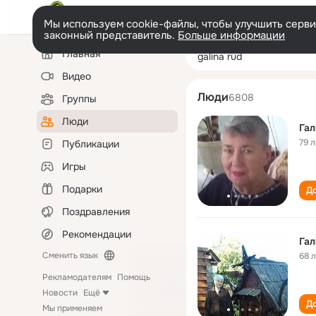
Мы используем cookie-файлы, чтобы улучшить сервис
законный представитель.
Больше информации
Левая
Поиск
Главная
galina rud
колонка
по
людям
Видео
Люди
6808
Группы
Люди
Гал
79 л
Публикации
Игры
Подарки
До
Поздравления
Рекомендации
Гал
Сменить язык
68 
Рекламодателям
Помощь
Новости
Ещё
До
Мы применяем