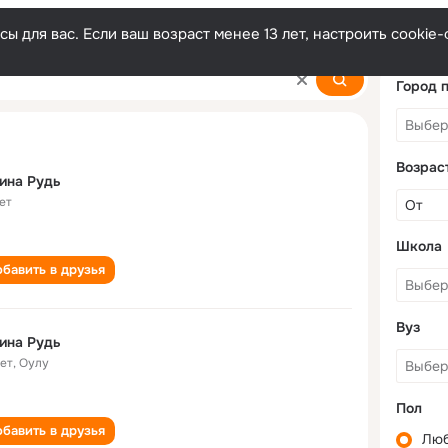
ы для вас. Если ваш возраст менее 13 лет, настроить cooki
Город 
Возрас
ина Рудь
ет
Школа
бавить в друзья
Вуз
ина Рудь
лет
,
Оулу
Пол
бавить в друзья
Лю