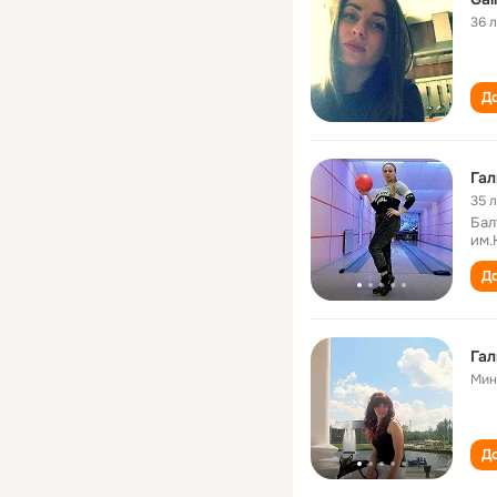
36 
До
Гал
35 
Бал
им.
До
Гал
Мин
До