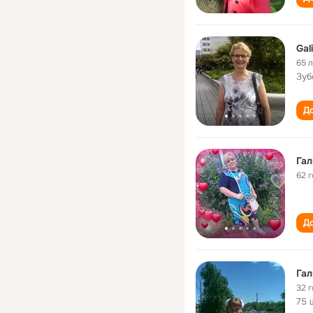
Gal
65 
Зуб
До
Гал
62 
До
Гал
32 
75 