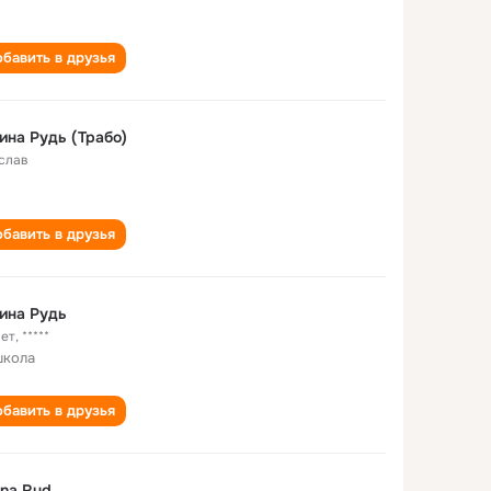
бавить в друзья
ина Рудь (Трабо)
слав
бавить в друзья
ина Рудь
лет
,
*****
школа
бавить в друзья
ina Rud