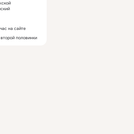
жской
ский
час на сайте
 второй половинки