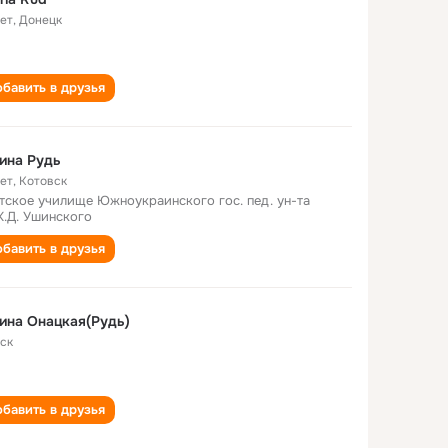
лет
,
Донецк
бавить в друзья
ина Рудь
лет
,
Котовск
тское училище Южноукраинского гос. пед. ун-та
К.Д. Ушинского
бавить в друзья
ина Онацкая(Рудь)
ск
бавить в друзья