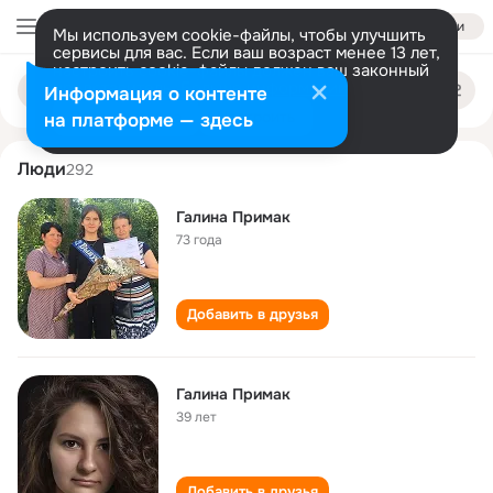
Войти
Мы используем cookie-файлы, чтобы улучшить
сервисы для вас. Если ваш возраст менее 13 лет,
настроить cookie-файлы должен ваш законный
galina primak
Поиск
представитель.
Больше информации
Информация о контенте
по
людям
Разрешить все
Настроить
на платформе — здесь
Люди
292
Галина Примак
73 года
Добавить в друзья
Галина Примак
39 лет
Добавить в друзья