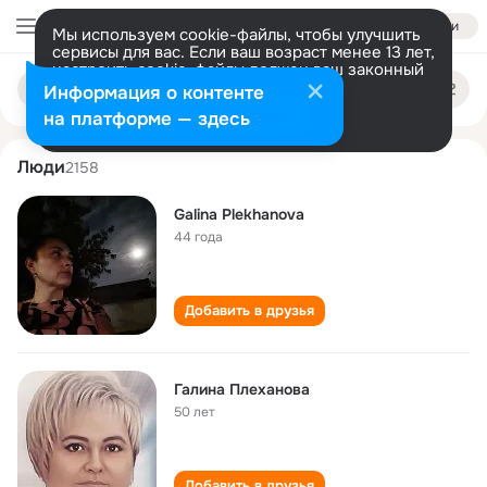
Войти
Мы используем cookie-файлы, чтобы улучшить
сервисы для вас. Если ваш возраст менее 13 лет,
настроить cookie-файлы должен ваш законный
galina plekhanova
Поиск
представитель.
Больше информации
Информация о контенте
по
людям
Разрешить все
Настроить
на платформе — здесь
Люди
2158
Galina Plekhanova
44 года
Добавить в друзья
Галина Плеханова
50 лет
Добавить в друзья