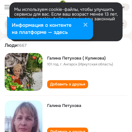
Войти
Мы используем cookie-файлы, чтобы улучшить
сервисы для вас. Если ваш возраст менее 13 лет,
настроить cookie-файлы должен ваш законный
galina petukhova
Поиск
представитель.
Больше информации
Информация о контенте
по
людям
Разрешить все
Настроить
на платформе — здесь
Люди
1667
Галина Петухова ( Куликова)
101 год
,
г. Ангарск (Иркутская область)
Добавить в друзья
Галина Петухова
Добавить в друзья