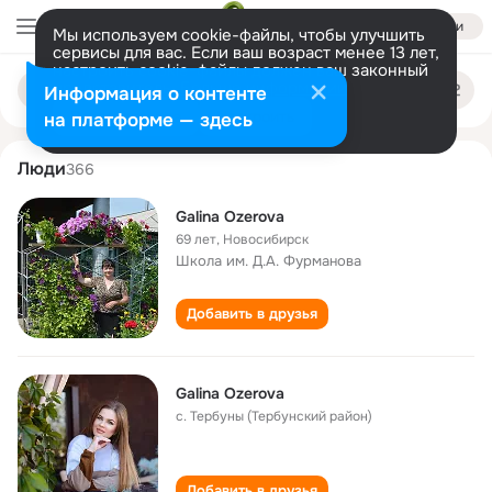
Войти
Мы используем cookie-файлы, чтобы улучшить
сервисы для вас. Если ваш возраст менее 13 лет,
настроить cookie-файлы должен ваш законный
galina ozerova
Поиск
представитель.
Больше информации
Информация о контенте
по
людям
Разрешить все
Настроить
на платформе — здесь
Люди
366
Galina Ozerova
69 лет
,
Новосибирск
Школа им. Д.А. Фурманова
Добавить в друзья
Galina Ozerova
с. Тербуны (Тербунский район)
Добавить в друзья