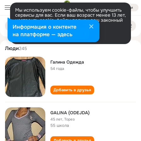
Войти
Мы используем cookie-файлы, чтобы улучшить
сервисы для вас. Если ваш возраст менее 13 лет,
настроить cookie-файлы должен ваш законный
galina odezhda
Поиск
представитель.
Больше информации
Информация о контенте
по
людям
Разрешить все
Настроить
на платформе — здесь
Люди
245
Галина Одежда
54 года
Добавить в друзья
GALINA (ODEJDA)
45 лет
,
Торез
55 школа
Добавить в друзья