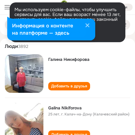
Войти
Мы используем cookie-файлы, чтобы улучшить
сервисы для вас. Если ваш возраст менее 13 лет,
настроить cookie-файлы должен ваш законный
galina nikiforova
Поиск
представитель.
Больше информации
Информация о контенте
по
людям
Разрешить все
Настроить
на платформе — здесь
Люди
3892
Галина Никифорова
Добавить в друзья
Galina Nikiforova
25 лет
,
г. Калач-на-Дону (Калачевский район)
Добавить в друзья