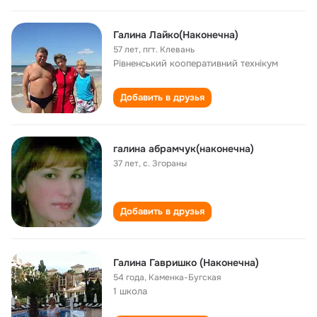
Галина Лайко(Наконечна)
57 лет
,
пгт. Клевань
Рівненський кооперативний технікум
Добавить в друзья
галина абрамчук(наконечна)
37 лет
,
с. Згораны
Добавить в друзья
Галина Гавришко (Наконечна)
54 года
,
Каменка-Бугская
1 школа