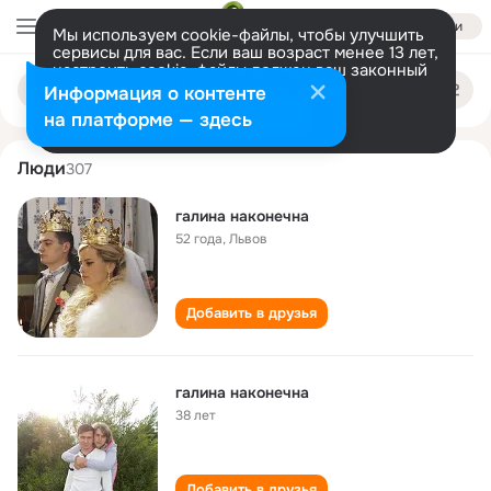
Войти
Мы используем cookie-файлы, чтобы улучшить
сервисы для вас. Если ваш возраст менее 13 лет,
настроить cookie-файлы должен ваш законный
galina nakonechna
Поиск
представитель.
Больше информации
Информация о контенте
по
людям
Разрешить все
Настроить
на платформе — здесь
Люди
307
галина наконечна
52 года
,
Львов
Добавить в друзья
галина наконечна
38 лет
Добавить в друзья