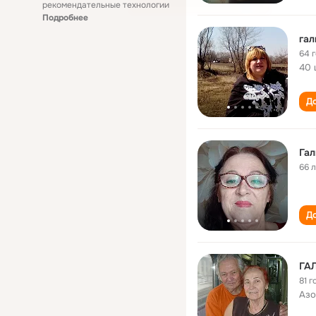
рекомендательные технологии
Подробнее
га
64 
40 
До
Га
66 
До
ГА
81 г
Азо