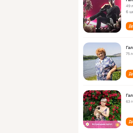
49 
6 ш
До
Га
75 л
До
Га
63 
До