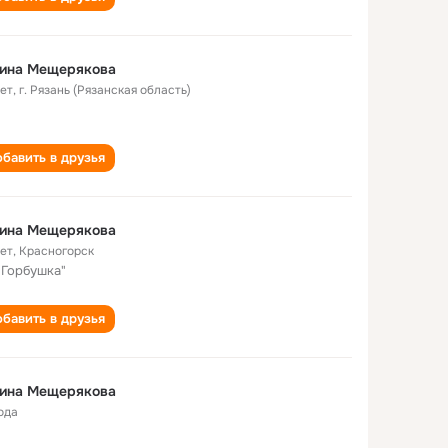
лина Мещерякова
лет
,
г. Рязань (Рязанская область)
бавить в друзья
лина Мещерякова
лет
,
Красногорск
"Горбушка"
бавить в друзья
лина Мещерякова
ода