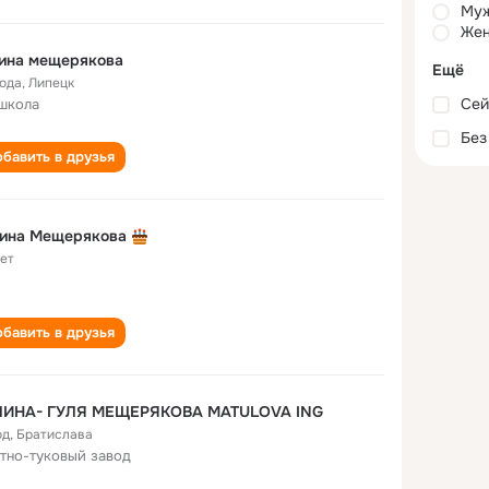
Му
Жен
лина мещерякова
Ещё
года
,
Липецк
Сей
школа
Без
бавить в друзья
лина Мещерякова
лет
бавить в друзья
ЛИНА- ГУЛЯ МЕЩЕРЯКOВА MATULOVA ING
од
,
Братислава
тно-туковый завод