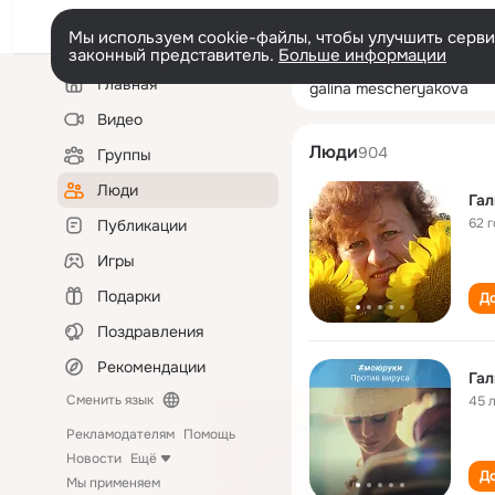
Мы используем cookie-файлы, чтобы улучшить сервис
законный представитель.
Больше информации
Левая
Поиск
Главная
galina mescher
колонка
по
людям
Видео
Люди
904
Группы
Люди
Га
62 
Публикации
Игры
Подарки
До
Поздравления
Рекомендации
Га
Сменить язык
45 
Рекламодателям
Помощь
Новости
Ещё
До
Мы применяем