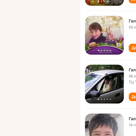
Га
55 
До
Га
56 
ТЦ 
До
Га
74 г