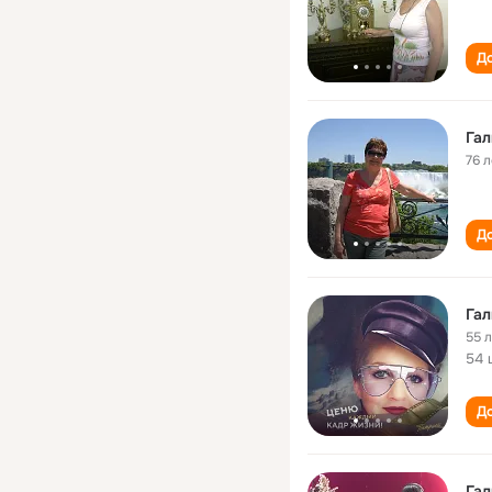
До
Га
76 л
До
Га
55 
54 
До
Га