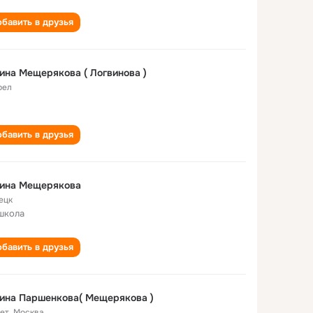
бавить в друзья
ина Мещерякова ( Логвинова )
рел
бавить в друзья
лина Мещерякова
ецк
школа
бавить в друзья
ина Паршенкова( Мещерякова )
лет
,
Москва