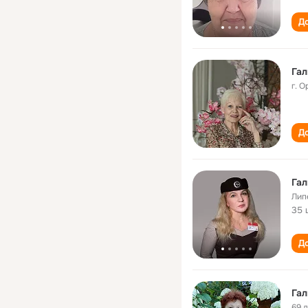
До
Гал
г. О
До
Га
Лип
35 
До
Гал
69 