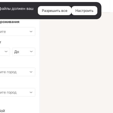
Войти
e-файлы должен ваш
Разрешить все
Настроить
Правая
колонка
проживания
т
бой