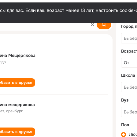
ы для вас. Если ваш возраст менее 13 лет, настроить cooki
yakova
Город 
Возрас
лина Мещерякова
года
Школа
бавить в друзья
Вуз
лина мещерякова
лет
,
оренбург
Пол
бавить в друзья
Лю