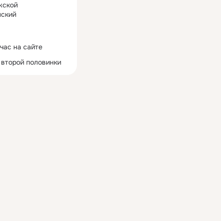
жской
ский
час на сайте
 второй половинки