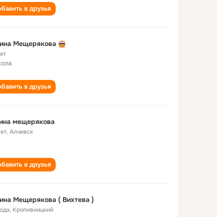
бавить в друзья
лина Мещерякова
лет
кола
бавить в друзья
лина мещерякова
лет
,
Алчевск
бавить в друзья
ина Мещерякова ( Вихтева )
года
,
Кропивницкий