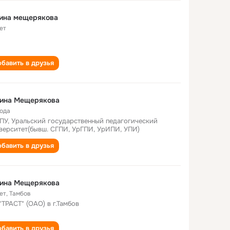
лина мещерякова
ет
бавить в друзья
лина Мещерякова
года
ПУ, Уральский государственный педагогический
верситет(бывш. СГПИ, УрГПИ, УрИПИ, УПИ)
бавить в друзья
лина Мещерякова
ет
,
Тамбов
"ТРАСТ" (ОАО) в г.Тамбов
бавить в друзья