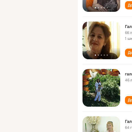
До
Га
66 
1 ш
До
га
46 
До
Гал
64 