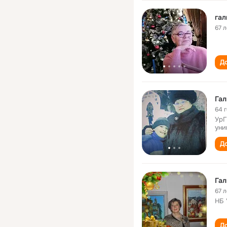
га
67 л
До
Га
64 
УрГ
уни
До
Га
67 л
НБ 
До