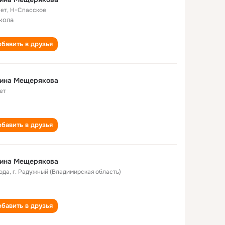
лет
,
Н-Спасское
кола
бавить в друзья
лина Мещерякова
ет
бавить в друзья
лина Мещерякова
года
,
г. Радужный (Владимирская область)
бавить в друзья