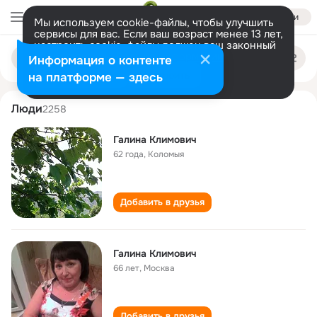
Войти
Мы используем cookie-файлы, чтобы улучшить
сервисы для вас. Если ваш возраст менее 13 лет,
настроить cookie-файлы должен ваш законный
galina klimovich
Поиск
представитель.
Больше информации
Информация о контенте
по
людям
Разрешить все
Настроить
на платформе — здесь
Люди
2258
Галина Климович
62 года
,
Коломыя
Добавить в друзья
Галина Климович
66 лет
,
Москва
Добавить в друзья