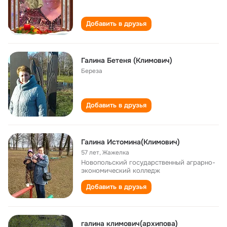
Добавить в друзья
Галина Бетеня (Климович)
Береза
Добавить в друзья
Галина Истомина(Климович)
57 лет
,
Жажелка
Новопольский государственный аграрно-
экономический колледж
Добавить в друзья
галина климович(архипова)