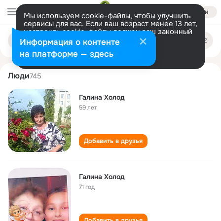
Войти
Мы используем cookie-файлы, чтобы улучшить
сервисы для вас. Если ваш возраст менее 13 лет,
настроить cookie-файлы должен ваш законный
galina kholod
Поиск
представитель.
Больше информации
Информация о контенте
по
людям
Разрешить все
Настроить
на платформе — здесь
Люди
745
Галина Холод
59 лет
Добавить в друзья
Галина Холод
71 год
Добавить в друзья