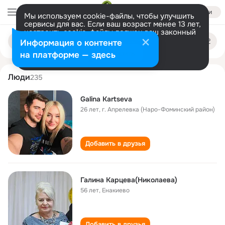
Войти
Мы используем cookie-файлы, чтобы улучшить
сервисы для вас. Если ваш возраст менее 13 лет,
настроить cookie-файлы должен ваш законный
galina kartseva
Поиск
представитель.
Больше информации
Информация о контенте
по
людям
Разрешить все
Настроить
на платформе — здесь
Люди
235
Galina Kartseva
26 лет
,
г. Апрелевка (Наро-Фоминский район)
Добавить в друзья
Галина Карцева(Николаева)
56 лет
,
Енакиево
Добавить в друзья