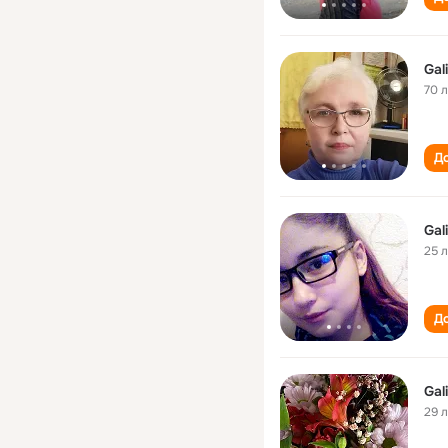
Gal
70 
До
Gal
25 
До
Gal
29 