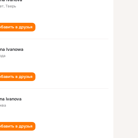
ет
,
Тверь
бавить в друзья
ina Ivanowa
ода
бавить в друзья
ina ivanova
ква
бавить в друзья