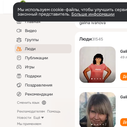
Мы используем cookie-файлы, чтобы улучшить сервис
законный представитель.
Больше информации
Левая
Поиск
Главная
galina ivanova
колонка
по
людям
Видео
Люди
31545
Группы
Люди
Gal
49 
Публикации
Игры
Подарки
До
Поздравления
Рекомендации
Gal
Сменить язык
Рекламодателям
Помощь
Новости
Ещё
До
Мы применяем