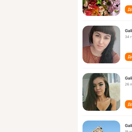
До
Gal
34 
До
Gal
26 
До
Gal
19 л