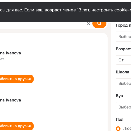
ы для вас. Если ваш возраст менее 13 лет, настроить cooki
Город 
Возрас
ina Ivanova
лет
Школа
бавить в друзья
Вуз
ina Ivanova
Пол
бавить в друзья
Лю