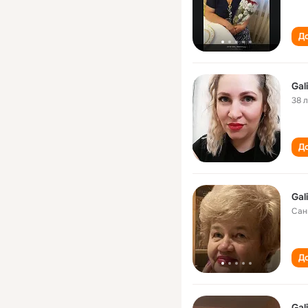
До
Gal
38 
До
Gal
Сан
До
Gal