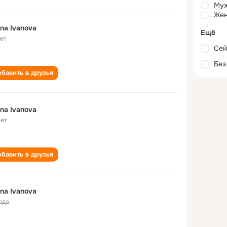
Му
Жен
ina Ivanova
Ещё
лет
Сей
Без
бавить в друзья
ina Ivanova
лет
бавить в друзья
ina Ivanova
ода