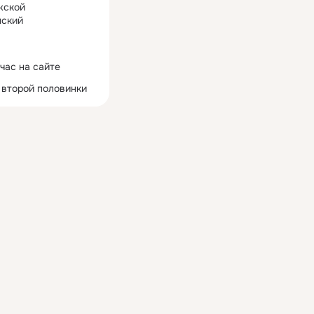
жской
ский
час на сайте
 второй половинки