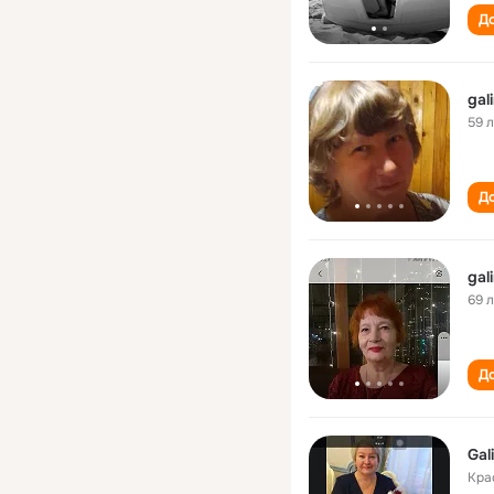
До
gal
59 
До
gal
69 
До
Gal
Кра