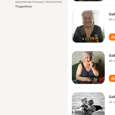
рекомендательные технологии
Подробнее
Gal
85 
До
Gal
80 
До
Gal
74 г