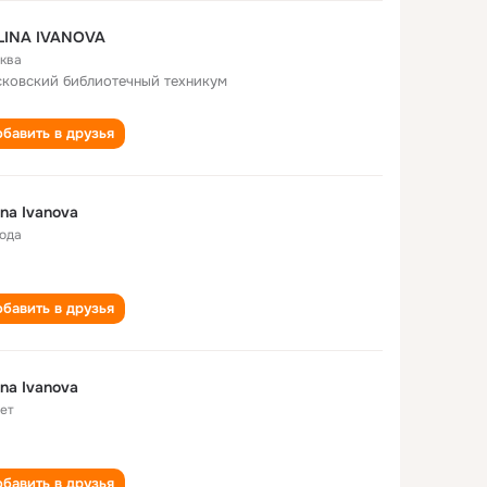
LINA IVANOVA
ква
ковский библиотечный техникум
бавить в друзья
ina Ivanova
года
бавить в друзья
ina Ivanova
лет
бавить в друзья