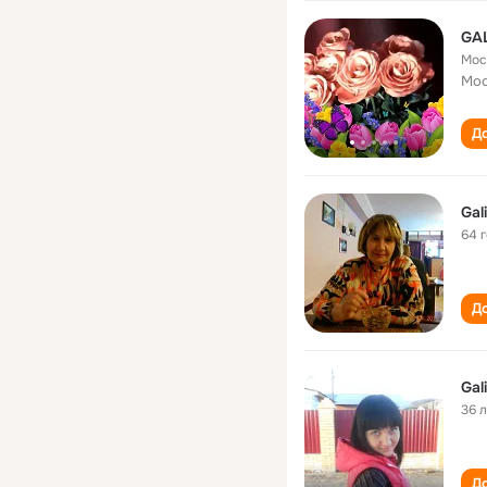
GA
Мос
Мос
До
Gal
64 
До
Gal
36 
До