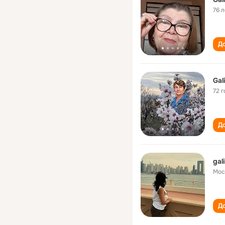
76 л
До
Gal
72 г
До
gal
Мос
До