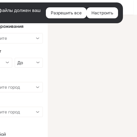
Войти
e-файлы должен ваш
Разрешить все
Настроить
Правая
колонка
проживания
т
бой