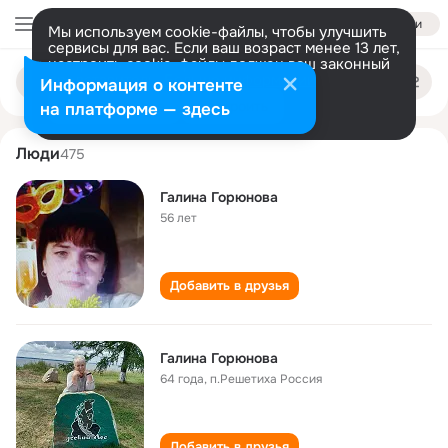
Войти
Мы используем cookie-файлы, чтобы улучшить
сервисы для вас. Если ваш возраст менее 13 лет,
настроить cookie-файлы должен ваш законный
galina goryunova
Поиск
представитель.
Больше информации
Информация о контенте
по
людям
Разрешить все
Настроить
на платформе — здесь
Люди
475
Галина Горюнова
56 лет
Добавить в друзья
Галина Горюнова
64 года
,
п.Решетиха Россия
Добавить в друзья