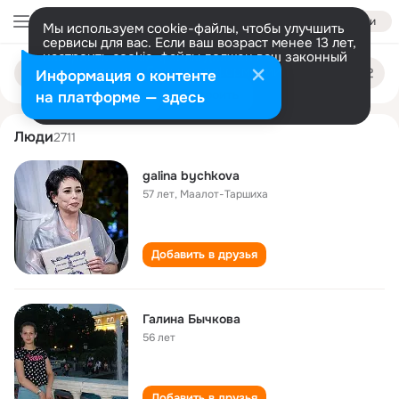
Войти
Мы используем cookie-файлы, чтобы улучшить
сервисы для вас. Если ваш возраст менее 13 лет,
настроить cookie-файлы должен ваш законный
galina bychkova
Поиск
представитель.
Больше информации
Информация о контенте
по
людям
Разрешить все
Настроить
на платформе — здесь
Люди
2711
galina bychkova
57 лет
,
Маалот-Таршиха
Добавить в друзья
Галина Бычкова
56 лет
Добавить в друзья