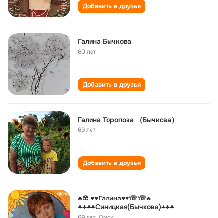
Добавить в друзья
Галина Бычкова
60 лет
Добавить в друзья
Галина Торопова （Бычкова）
69 лет
Добавить в друзья
♣☢ ♥♥Галина♥♥☏☏♣
♣♣♣♣Синицкая(Бычкова)♣♣♣
69 лет
,
Омск