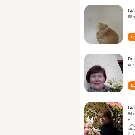
69 
До
Гал
14 л
До
Гал
64 
НГП
гос
Мин
ВГИ