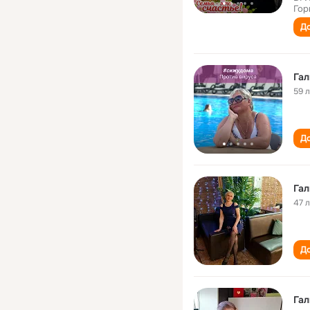
Гор
До
Гал
59 
До
Гал
47 
До
Гал