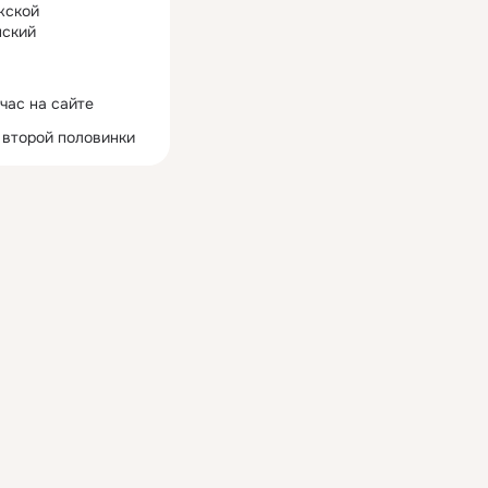
жской
ский
час на сайте
 второй половинки