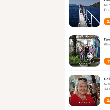
64 
Гро
До
Гал
66 
До
Gal
57 л
43 
До