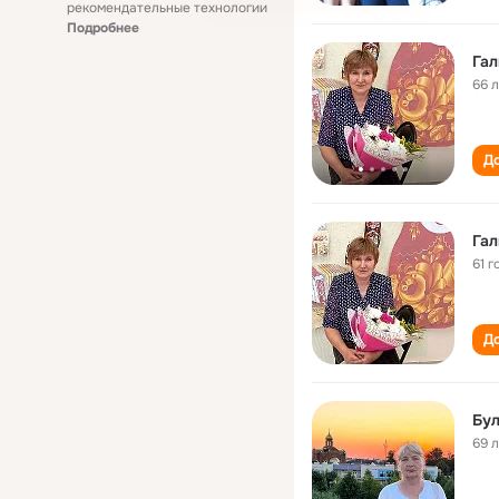
рекомендательные технологии
Подробнее
Гал
66 
До
Гал
61 г
До
Бул
69 