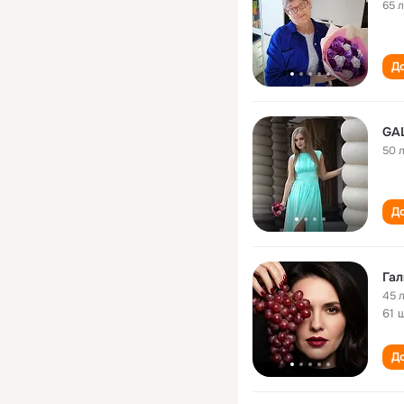
65 
До
GA
50 
До
Гал
45 
61 
До