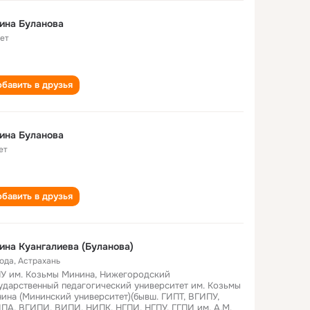
Галина Буланова
лет
бавить в друзья
ина Буланова
ет
бавить в друзья
ина Куангалиева (Буланова)
года
,
Астрахань
У им. Козьмы Минина, Нижегородский
ударственный педагогический университет им. Козьмы
ина (Мининский университет)(бывш. ГИПТ, ВГИПУ,
ПА, ВГИПИ, ВИПИ, НИПК, НГПИ, НГПУ, ГГПИ им. А.М.