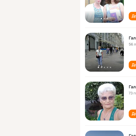
До
Гал
56 
До
Гал
73 г
До
Гал