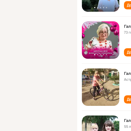
До
Гал
73 г
До
Гал
Аст
До
Гал
55 