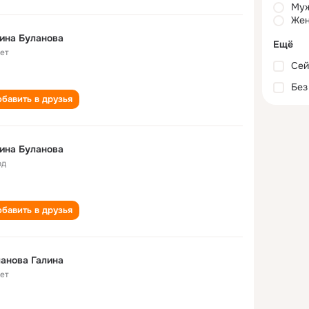
Му
Жен
ина Буланова
Ещё
лет
Сей
Без
бавить в друзья
ина Буланова
од
бавить в друзья
анова Галина
лет