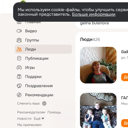
Мы используем cookie-файлы, чтобы улучшить сервис
законный представитель.
Больше информации
Левая
Поиск
Главная
galina bulanova
колонка
по
людям
Видео
Люди
426
Группы
Люди
Gal
рп.
Публикации
Игры
Подарки
До
Поздравления
Рекомендации
ГАЛ
Сменить язык
Мос
Рекламодателям
Помощь
Новости
Ещё
До
Мы применяем