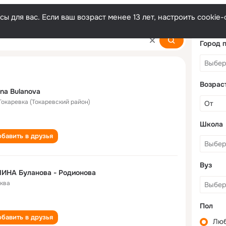
ы для вас. Если ваш возраст менее 13 лет, настроить cooki
Город 
Возрас
ina Bulanova
 Токаревка (Токаревский район)
Школа
бавить в друзья
Вуз
ИНА Буланова - Родионова
ква
Пол
бавить в друзья
Лю