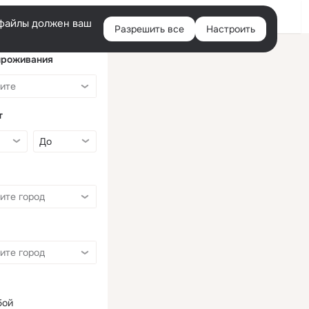
Войти
e-файлы должен ваш
Разрешить все
Настроить
Правая
колонка
проживания
т
бой