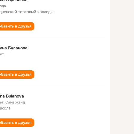
года
дненский торговый колледж
бавить в друзья
ина Буланова
лет
бавить в друзья
ina Bulanova
ет
,
Самарканд
школа
бавить в друзья