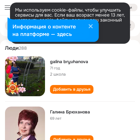
Войти
Мы используем cookie-файлы, чтобы улучшить
сервисы для вас. Если ваш возраст менее 13 лет,
настроить cookie-файлы должен ваш законный
galina bryukhanova
Поиск
представитель.
Больше информации
Информация о контенте
по
людям
Разрешить все
Настроить
на платформе — здесь
Люди
288
galina bryuhanova
71 год
2 школа
Добавить в друзья
Галина Брюханова
69 лет
Добавить в друзья