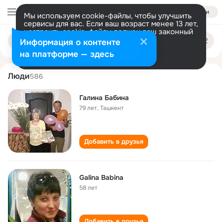
Войти
Мы используем cookie-файлы, чтобы улучшить
сервисы для вас. Если ваш возраст менее 13 лет,
настроить cookie-файлы должен ваш законный
galina babina
Поиск
представитель.
Больше информации
Информация о контенте
по
людям
Разрешить все
Настроить
на платформе — здесь
Люди
586
Галина Бабина
79 лет
,
Ташкент
Добавить в друзья
Galina Babina
58 лет
Добавить в друзья