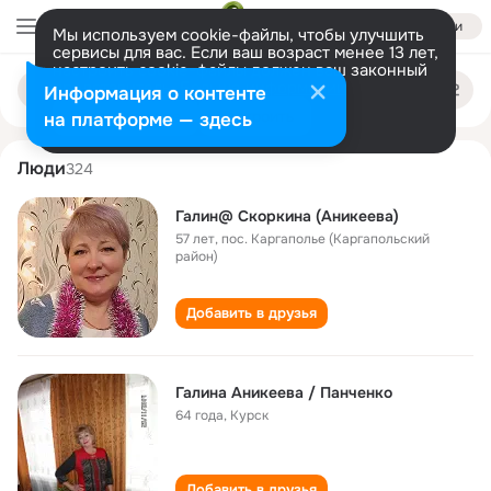
Войти
Мы используем cookie-файлы, чтобы улучшить
сервисы для вас. Если ваш возраст менее 13 лет,
настроить cookie-файлы должен ваш законный
galina anikeeva
Поиск
представитель.
Больше информации
Информация о контенте
по
людям
Разрешить все
Настроить
на платформе — здесь
Люди
324
Галин@ Скоркина (Аникеева)
57 лет
,
пос. Каргаполье (Каргапольский
район)
Добавить в друзья
Галина Аникеева / Панченко
64 года
,
Курск
Добавить в друзья