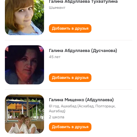
Галина Абдуллаева Тухватулина
Шымкент
Добавить в друзья
Галина Абдуллаева (Дусчанова)
45 лет
Добавить в друзья
Галина Мищенко (Абдуллаева)
61 год
,
Ашхабад (Асхабад, Полторацк,
Ашгабад)
2 школа
Добавить в друзья