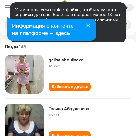
Войти
Мы используем cookie-файлы, чтобы улучшить
сервисы для вас. Если ваш возраст менее 13 лет,
настроить cookie-файлы должен ваш законный
galina abdullaeva
Поиск
представитель.
Больше информации
Информация о контенте
по
людям
Разрешить все
Настроить
на платформе — здесь
Люди
248
galina abdullaeva
45 лет
Добавить в друзья
Галина Абдуллаева
76 лет
Добавить в друзья