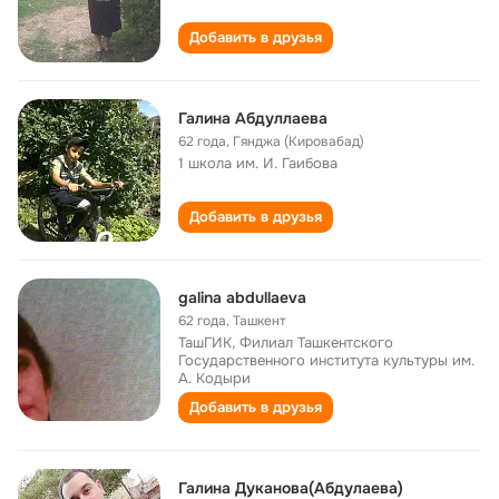
Добавить в друзья
Галина Абдуллаева
62 года
,
Гянджа (Кировабад)
1 школа им. И. Гаибова
Добавить в друзья
galina abdullaeva
62 года
,
Ташкент
ТашГИК, Филиал Ташкентского
Государственного института культуры им.
А. Кодыри
Добавить в друзья
Галина Дуканова(Абдулаева)