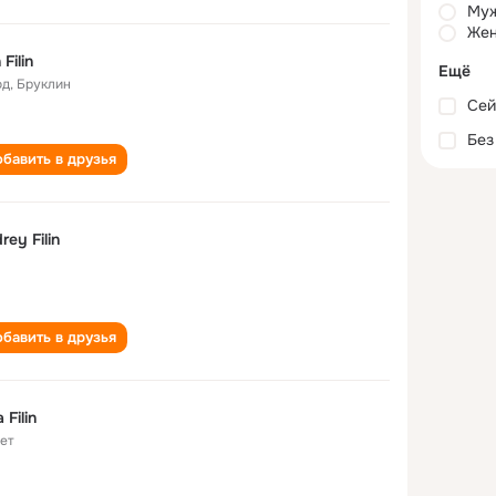
Му
Жен
n Filin
Ещё
од
,
Бруклин
Сей
Без
бавить в друзья
rey Filin
бавить в друзья
a Filin
лет