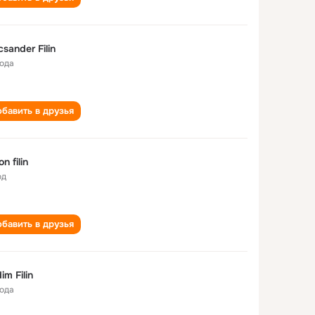
csander Filin
года
бавить в друзья
n filin
од
бавить в друзья
im Filin
года