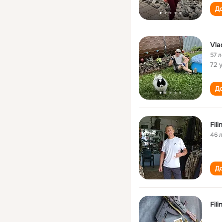
До
Vlad
57 л
72 
До
Fili
46 
До
Fili