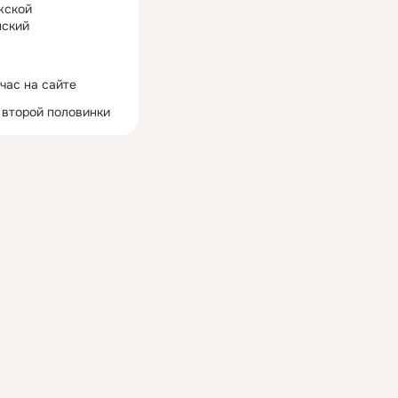
жской
ский
час на сайте
 второй половинки