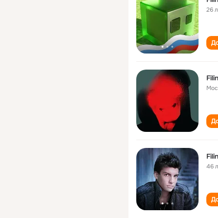
26 
До
Fili
Мос
До
Fili
46 
До