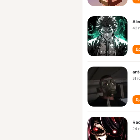
Ale
42 
До
anto
31 г
До
Rad
24 