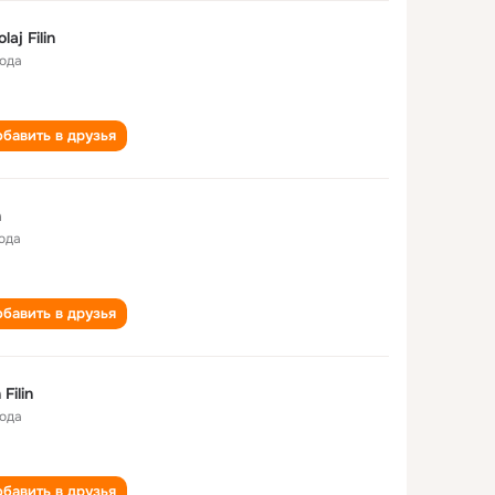
laj Filin
года
бавить в друзья
n
года
бавить в друзья
n Filin
года
бавить в друзья