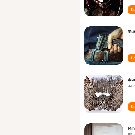
До
Фи
До
Фи
44 
До
Miha
63 