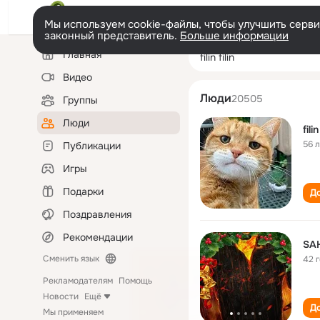
Мы используем cookie-файлы, чтобы улучшить сервис
законный представитель.
Больше информации
Левая
Поиск
Главная
filin filin
колонка
по
людям
Видео
Люди
20505
Группы
Люди
filin
56 
Публикации
Игры
Подарки
До
Поздравления
Рекомендации
SAH
Сменить язык
42 
Рекламодателям
Помощь
Новости
Ещё
До
Мы применяем