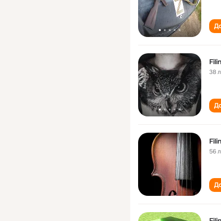
До
Fili
38 
До
Fili
56 
До
Fili