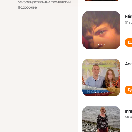
рекомендательные технологии
Подробнее
Fili
51 г
До
And
До
Irin
58 