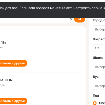
ы для вас. Если ваш возраст менее 13 лет, настроить cooki
Город 
Возрас
 filin
лет
Школа
бавить в друзья
Вуз
A FILIN
года
Пол
бавить в друзья
Лю