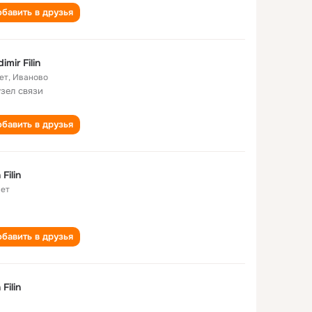
бавить в друзья
imir Filin
ет
,
Иваново
узел связи
бавить в друзья
n Filin
лет
бавить в друзья
n Filin