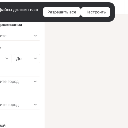
Войти
e-файлы должен ваш
Разрешить все
Настроить
Правая
колонка
проживания
т
бой