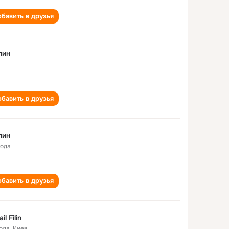
бавить в друзья
лин
бавить в друзья
лин
года
бавить в друзья
il Filin
года
,
Киев