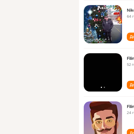
Niko
64 
До
Fili
52 
До
Fili
24 
До