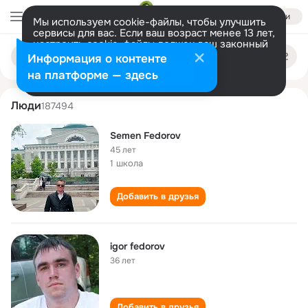
Войти
Мы используем cookie-файлы, чтобы улучшить
сервисы для вас. Если ваш возраст менее 13 лет,
настроить cookie-файлы должен ваш законный
fedorov fedorov
Поиск
представитель.
Больше информации
Информация о контенте
по
людям
Разрешить все
Настроить
на платформе — здесь
Люди
187494
Semen Fedorov
45 лет
1 школа
Добавить в друзья
igor fedorov
36 лет
Добавить в друзья