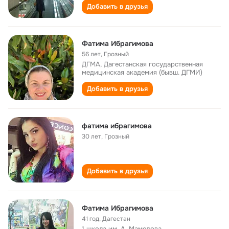
Добавить в друзья
Фатима Ибрагимова
56 лет
,
Грозный
ДГМА, Дагестанская государственная
медицинская академия (бывш. ДГМИ)
Добавить в друзья
фатима ибрагимова
30 лет
,
Грозный
Добавить в друзья
Фатима Ибрагимова
41 год
,
Дaгестан
1 школа им. А. Мамедова