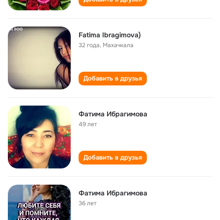
Fatima Ibragimova)
32 года
,
Махачкала
Добавить в друзья
Фатима Ибрагимова
49 лет
Добавить в друзья
Фатима Ибрагимова
36 лет