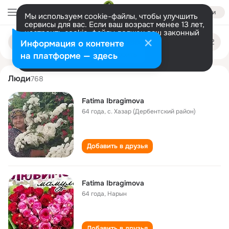
Войти
Мы используем cookie-файлы, чтобы улучшить
сервисы для вас. Если ваш возраст менее 13 лет,
настроить cookie-файлы должен ваш законный
fatima ibragimova
Поиск
представитель.
Больше информации
Информация о контенте
по
людям
Разрешить все
Настроить
на платформе — здесь
Люди
768
Fatima Ibragimova
64 года
,
с. Хазар (Дербентский район)
Добавить в друзья
Fatima Ibragimova
64 года
,
Нарын
Добавить в друзья