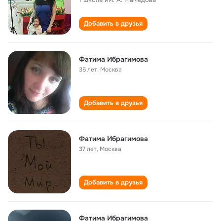
Добавить в друзья
Фатима Ибрагимова
35 лет
,
Москва
Добавить в друзья
Фатима Ибрагимова
37 лет
,
Москва
Добавить в друзья
Фатима Ибрагимова