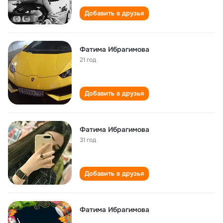
Добавить в друзья
Фатима Ибрагимова
21 год
Добавить в друзья
Фатима Ибрагимова
31 год
Добавить в друзья
Фатима Ибрагимова