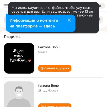
Войти
Мы используем cookie-файлы, чтобы улучшить
сервисы для вас. Если ваш возраст менее 13 лет,
настроить cookie-файлы должен ваш законный
farzona bonu
Поиск
представитель.
Больше информации
Информация о контенте
по
людям
Разрешить все
Настроить
на платформе — здесь
Люди
264
Farzona Bonu
56 лет
Добавить в друзья
farzona Bonu
21 год
,
Москва
Добавить в друзья