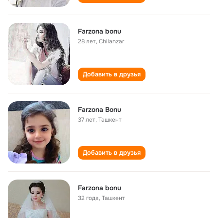
Farzona bonu
28 лет
,
Chilanzar
Добавить в друзья
Farzona Bonu
37 лет
,
Ташкент
Добавить в друзья
Farzona bonu
32 года
,
Ташкент