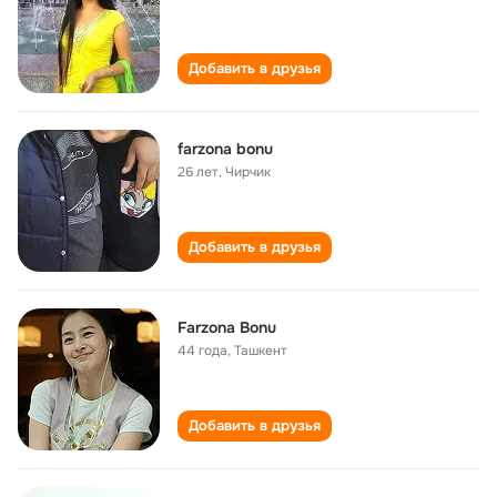
Добавить в друзья
farzona bonu
26 лет
,
Чирчик
Добавить в друзья
Farzona Bonu
44 года
,
Ташкент
Добавить в друзья