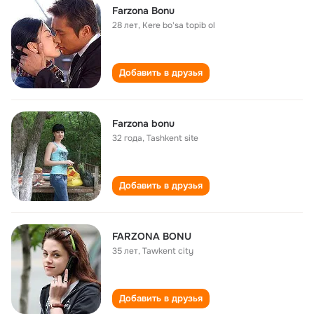
Farzona Bonu
28 лет
,
Kere bo'sa topib ol
Добавить в друзья
Farzona bonu
32 года
,
Tashkent sitе
Добавить в друзья
FARZONA BONU
35 лет
,
Tawkent city
Добавить в друзья