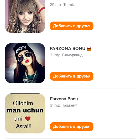
29 лет
,
Termiz
Добавить в друзья
FARZONA BONU
31 год
,
Самарканд
Добавить в друзья
Farzona Bonu
31 год
,
Ташкент
Добавить в друзья