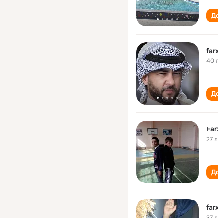
До
far
40 
До
Far
27 л
До
far
37 л