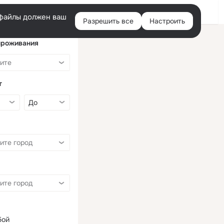
Войти
e-файлы должен ваш
Разрешить все
Настроить
Правая
колонка
проживания
т
бой