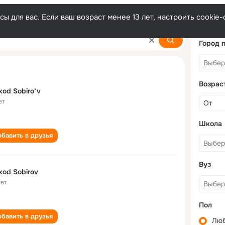
ы для вас. Если ваш возраст менее 13 лет, настроить cooki
Город 
Возрас
xod Sobiro‘v
ет
Школа
бавить в друзья
Вуз
xod Sobirov
лет
Пол
бавить в друзья
Лю