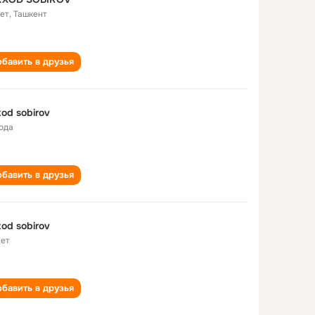
лет
,
Ташкент
бавить в друзья
xod sobirov
года
бавить в друзья
xod sobirov
лет
бавить в друзья