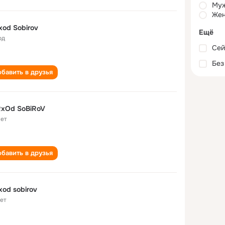
Му
Жен
xod Sobirov
Ещё
од
Сей
Без
бавить в друзья
RxOd SoBiRoV
лет
бавить в друзья
xod sobirov
лет