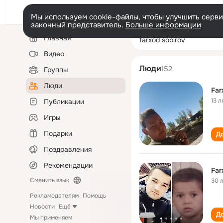
Мы используем cookie-файлы, чтобы улучшить сервис
законный представитель.
Больше информации
Левая
Поиск
Главная
farxod sobirov
колонка
по
людям
Видео
Люди
152
Группы
Люди
Far
13 л
Публикации
Игры
Подарки
До
Поздравления
Рекомендации
Far
Сменить язык
30 
Рекламодателям
Помощь
Новости
Ещё
До
Мы применяем