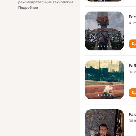
рекомендательные технологии
Подробнее
Far
41 г
До
Fa
30 
До
Far
36 