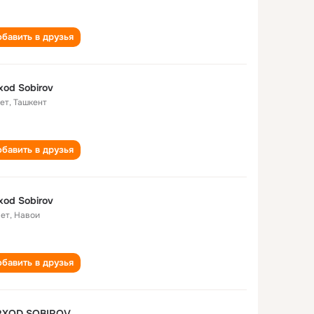
бавить в друзья
xod Sobirov
лет
,
Ташкент
бавить в друзья
xod Sobirov
лет
,
Навои
бавить в друзья
RXOD SOBIROV