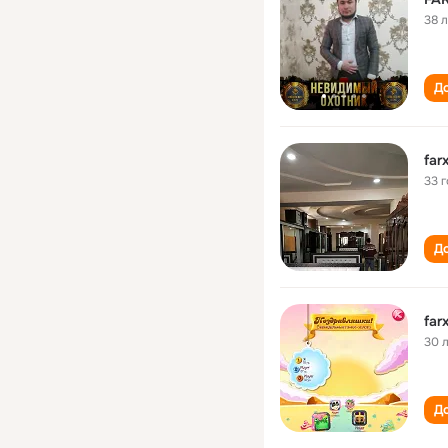
38 
До
far
33 
До
far
30 
До