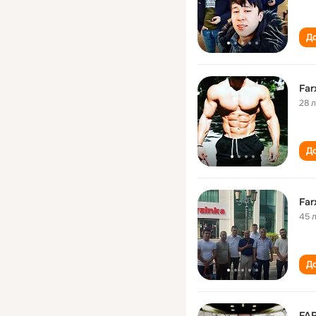
До
Far
28 
До
Far
45 
До
FA