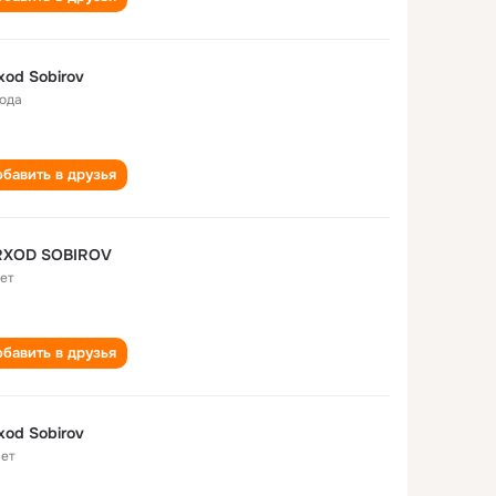
xod Sobirov
года
бавить в друзья
RXOD SOBIROV
лет
бавить в друзья
xod Sobirov
лет