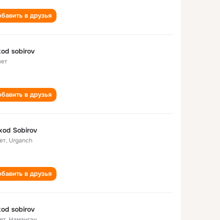
бавить в друзья
xod sobirov
лет
бавить в друзья
xod Sobirov
ет
,
Urganch
бавить в друзья
xod sobirov
ет
,
Наманган