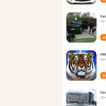
Far
34 
До
FA
36 
До
Far
30 