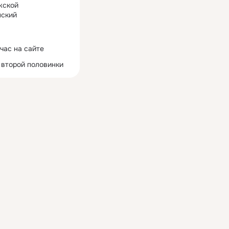
жской
ский
час на сайте
 второй половинки