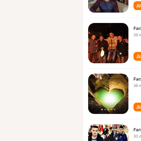
До
Far
39 
До
Far
36 
До
Far
30 