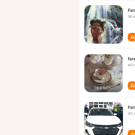
Far
36 
До
far
40 
До
Far
40 
До