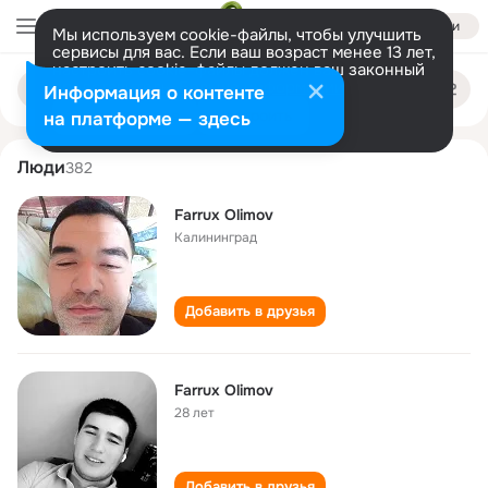
Войти
Мы используем cookie-файлы, чтобы улучшить
сервисы для вас. Если ваш возраст менее 13 лет,
настроить cookie-файлы должен ваш законный
farrux olimov
Поиск
представитель.
Больше информации
Информация о контенте
по
людям
Разрешить все
Настроить
на платформе — здесь
Люди
382
Farrux Olimov
Калининград
Добавить в друзья
Farrux Olimov
28 лет
Добавить в друзья