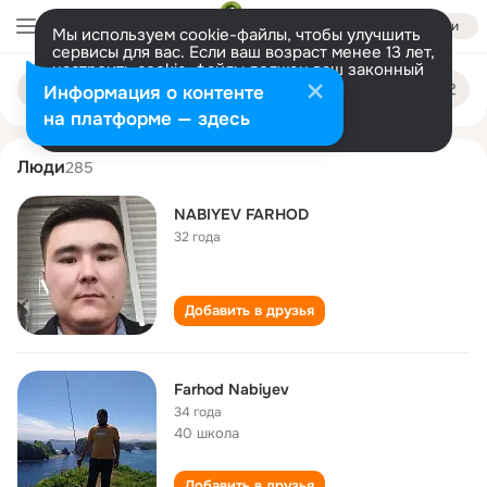
Войти
Мы используем cookie-файлы, чтобы улучшить
сервисы для вас. Если ваш возраст менее 13 лет,
настроить cookie-файлы должен ваш законный
farkhod nabiev
Поиск
представитель.
Больше информации
Информация о контенте
по
людям
Разрешить все
Настроить
на платформе — здесь
Люди
285
NABIYEV FARHOD
32 года
Добавить в друзья
Farhod Nabiyev
34 года
40 школа
Добавить в друзья