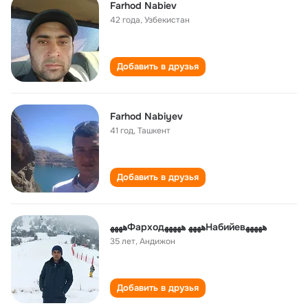
Farhod Nabiev
42 года
,
Узбекистан
Добавить в друзья
Farhod Nabiyev
41 год
,
Ташкент
Добавить в друзья
ﻫﻬﻬﻬФарходﻫﻬﻬﻬ ﻫﻬﻬﻬﻬНабийевﻫﻬﻬﻬﻬ
35 лет
,
Андижон
Добавить в друзья